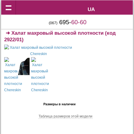
UA
UA
695-
60-60
(067)
➜
Халат махровый высокой плотности
(код
2922/01)
Размеры в наличии
Таблица размеров этой модели