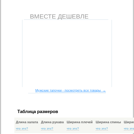
ВМЕСТЕ ДЕШЕВЛЕ
Мужские тапочки - посмотреть все товары →
Таблица размеров
Длина халата
Длина рукава
Ширина плечей
Ширина спины
Ширин
что это?
что это?
что это?
что это?
что эт