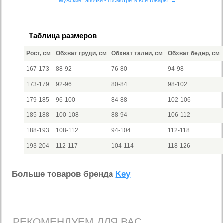
Мужские тапочки - посмотреть все товары →
Таблица размеров
Рост, см
Обхват груди, см
Обхват талии, см
Обхват бедер, см
167-173
88-92
76-80
94-98
173-179
92-96
80-84
98-102
179-185
96-100
84-88
102-106
185-188
100-108
88-94
106-112
188-193
108-112
94-104
112-118
193-204
112-117
104-114
118-126
Больше товаров бренда
Key
РЕКОМЕНДУЕМ ДЛЯ ВАС