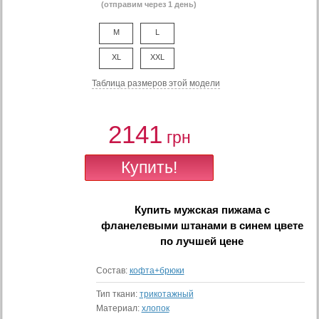
(отправим через 1 день)
M
L
XL
XXL
Таблица размеров этой модели
2141
грн
Купить
мужская пижама с
фланелевыми штанами в синем цвете
по лучшей цене
Состав:
кофта+брюки
Тип ткани:
трикотажный
Материал:
хлопок