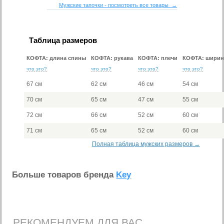
Мужские тапочки - посмотреть все товары →
Таблица размеров
КОФТА: длина спины
КОФТА: рукава
КОФТА: плечи
КОФТА: ширин
что это?
что это?
что это?
что это?
67 см
62 см
46 см
54 см
70 см
65 см
47 см
55 см
72 см
66 см
52 см
60 см
71 см
65 см
52 см
60 см
Полная таблица мужских размеров →
Больше товаров бренда
Key
РЕКОМЕНДУЕМ ДЛЯ ВАС