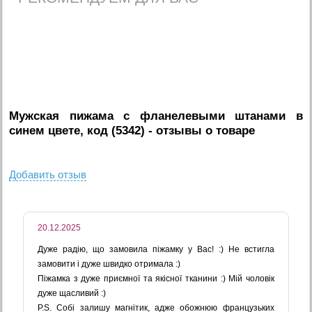
Мужская пижама с фланелевыми штанами в
синем цвете, код (5342)
- отзывы о товаре
Добавить отзыв
20.12.2025
Дуже радію, що замовила піжамку у Вас! :) Не встигла
замовити і дуже швидко отримала :)
Піжамка з дуже приємної та якісної тканини :) Мій чоловік
дуже щасливий :)
P.S. Собі залишу магнітик, адже обожнюю французьких