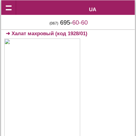
UA
UA
695-
60-60
(067)
➜
Халат махровый
(код 1928/01)