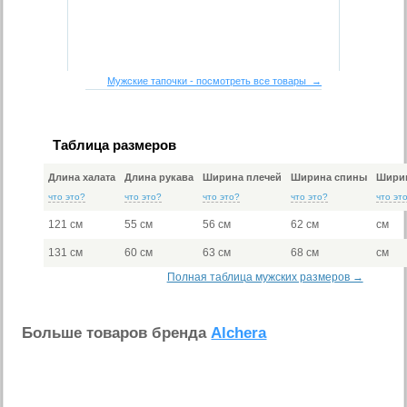
Мужские тапочки - посмотреть все товары →
Таблица размеров
Длина халата
Длина рукава
Ширина плечей
Ширина спины
Ширин
что это?
что это?
что это?
что это?
что эт
121 см
55 см
56 см
62 см
см
131 см
60 см
63 см
68 см
см
Полная таблица мужских размеров →
Больше товаров бренда
Alchera