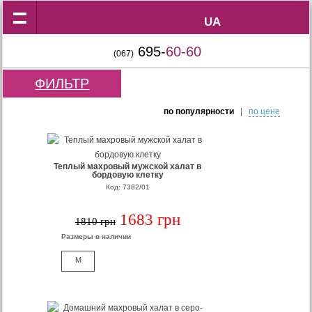
UA
UA
695-
60-60
(067)
ФИЛЬТР
по популярности
|
по цене
Теплый махровый мужской халат в
бордовую клетку
Код: 7382/01
1683 грн
1810 грн
Размеры в наличии
M