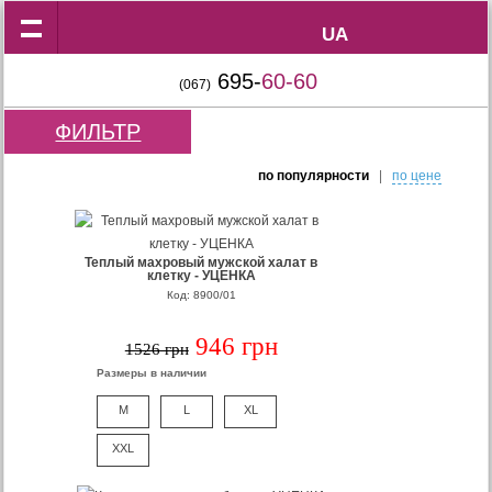
UA
UA
695-
60-60
(067)
ФИЛЬТР
по популярности
|
по цене
Теплый махровый мужской халат в
клетку - УЦЕНКА
Код: 8900/01
946 грн
1526 грн
Размеры в наличии
M
L
XL
XXL