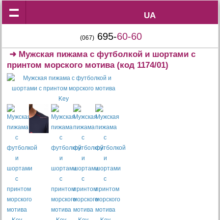
UA
UA
695-
60-60
(067)
➜
Мужская пижама с футболкой и шортами с
принтом морского мотива
(код 1174/01)