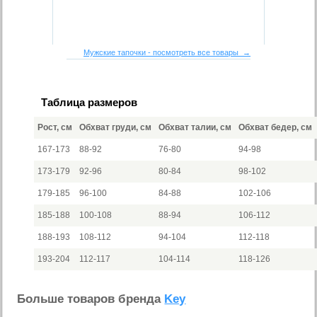
Мужские тапочки - посмотреть все товары →
Таблица размеров
Рост, см
Обхват груди, см
Обхват талии, см
Обхват бедер, см
167-173
88-92
76-80
94-98
173-179
92-96
80-84
98-102
179-185
96-100
84-88
102-106
185-188
100-108
88-94
106-112
188-193
108-112
94-104
112-118
193-204
112-117
104-114
118-126
Больше товаров бренда
Key