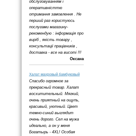
обслуговуванням і
оперативністтю
отримання замовлення . Не
перший раз користуюсь
послугами магазину-
рекомендую : інформація про
виріб , якість товару ,
консультаціі працівників ,
доставка - все на висоті !!!
Оксана
Халат махровый бамбуковый
Спасибо огромное за
прекрасный товар. Халат
восхитительный. Мягкий,
очень приятный на ощупь,
красивый, уютный. Цвет
темно-синий выглядит
очень дорого. Сел на мужа
идеально, а он у меня
Богатырь - 4ХL! Особая