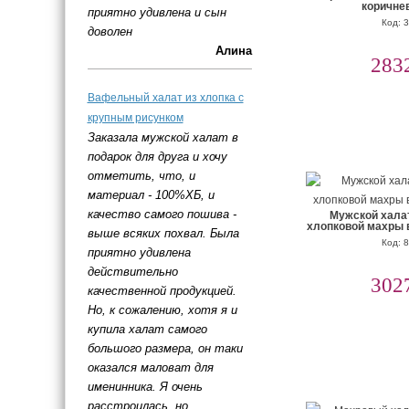
коричне
приятно удивлена и сын
Код: 
доволен
Алина
283
Вафельный халат из хлопка с
крупным рисунком
Заказала мужской халат в
подарок для друга и хочу
отметить, что, и
материал - 100%ХБ, и
качество самого пошива -
Мужской хала
хлопковой махры 
выше всяких похвал. Была
Код: 
приятно удивлена
действительно
302
качественной продукцией.
Но, к сожалению, хотя я и
купила халат самого
большого размера, он таки
оказался маловат для
именинника. Я очень
расстроилась, но