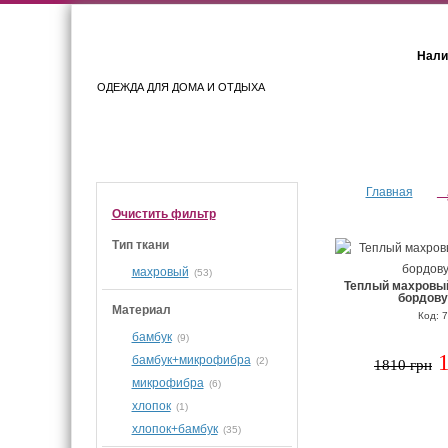
Нали
ОДЕЖДА ДЛЯ ДОМА И ОТДЫХА
Женщинам
Мужчинам
Главная
Очистить фильтр
Тип ткани
махровый
(53)
Теплый махровый
бордову
Материал
Код: 
бамбук
(9)
бамбук+микрофибра
(2)
1810 грн
микрофибра
(6)
хлопок
(1)
хлопок+бамбук
(35)