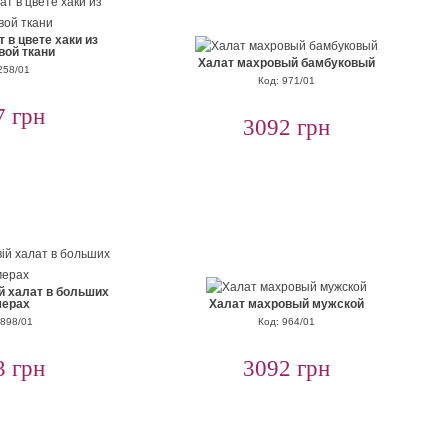
 в цвете хаки из
вой ткани
Халат махровый бамбуковый
258/01
Код: 971/01
7 грн
3092 грн
й халат в больших
мерах
Халат махровый мужской
8898/01
Код: 964/01
3 грн
3092 грн