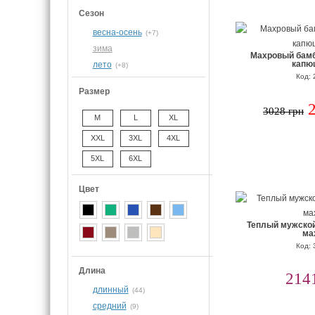
Сезон
весна-осень
(+7)
зима
Махровый бамб
капю
лето
(+8)
Код: 
Размер
3028 грн
M
L
XL
XXL
3XL
4XL
5XL
6XL
Цвет
Теплый мужской
ма
Код: 
Длина
214
длинный
(44)
средний
(9)