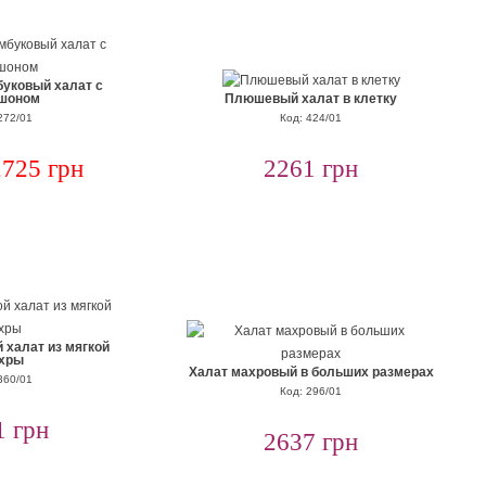
уковый халат с
шоном
Плюшевый халат в клетку
272/01
Код: 424/01
2725 грн
2261 грн
 халат из мягкой
хры
Халат махровый в больших размерах
360/01
Код: 296/01
1 грн
2637 грн