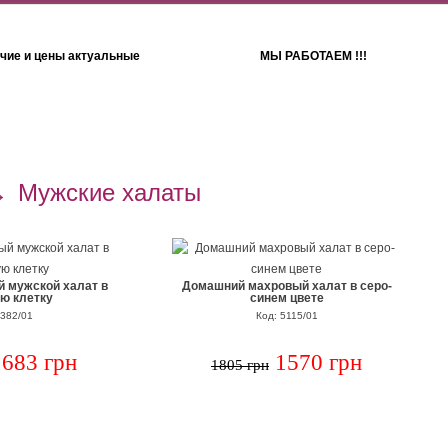
чие и цены актуальные
МЫ РАБОТАЕМ !!!
Детям
Полотенца
→
Мужские халаты
 мужской халат в
Домашний махровый халат в серо-
ю клетку
синем цвете
7382/01
Код: 5115/01
1683 грн
1570 грн
1805 грн