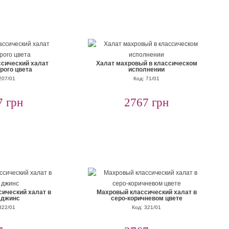
сический халат
Халат махровый в классическом
рого цвета
исполнении
207/01
Код: 71/01
7 грн
2767 грн
ический халат в
Махровый классический халат в
 джинс
серо-коричневом цвете
322/01
Код: 321/01