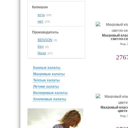
Капюшон
есть
(28)
нет
(25)
Производитель
Махровый клас
светло-се
BENSON
(3)
Код: 
Key
(3)
Nusa
(47)
276
Банные халаты
Махровые халаты
Теплые халаты
Летние халаты
Велюровые халаты
Хлопковые халаты
Махровый класс
цвете
Код: 