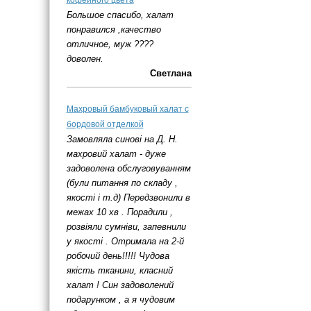
кофейного цвета
Большое спасибо, халат
понравился ,качество
отличное, муж ????
доволен.
Светлана
Махровый бамбуковый халат с
бордовой отделкой
Замовляла синові на Д. Н.
махровий халат - дуже
задоволена обслуговуванням
(були питання по складу ,
якості і т.д) Передзвонили в
межах 10 хв . Порадили ,
розвіяли сумніви, запевнили
у якості . Отримала на 2-й
робочий день!!!!! Чудова
якість тканини, класний
халат ! Син задоволений
подарунком , а я чудовим