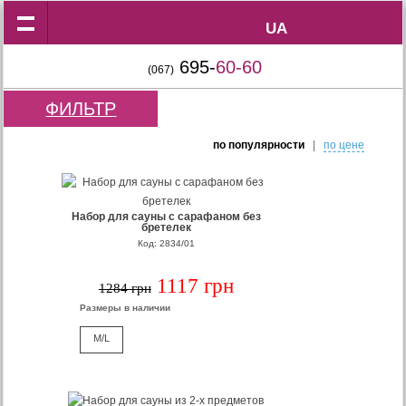
UA
UA
695-
60-60
(067)
ФИЛЬТР
по популярности
|
по цене
Набор для сауны с сарафаном без
бретелек
Код: 2834/01
1117 грн
1284 грн
Размеры в наличии
M/L