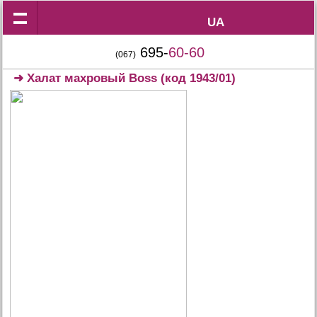
UA
UA
695-
60-60
(067)
➜
Халат махровый Boss
(код 1943/01)