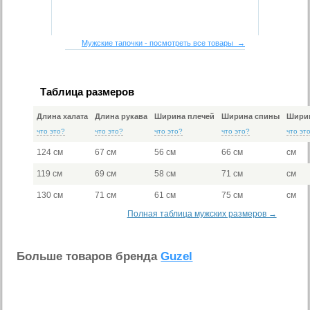
Мужские тапочки - посмотреть все товары →
Таблица размеров
Длина халата
Длина рукава
Ширина плечей
Ширина спины
Ширин
что это?
что это?
что это?
что это?
что эт
124 см
67 см
56 см
66 см
см
119 см
69 см
58 см
71 см
см
130 см
71 см
61 см
75 см
см
Полная таблица мужских размеров →
Больше товаров бренда
Guzel