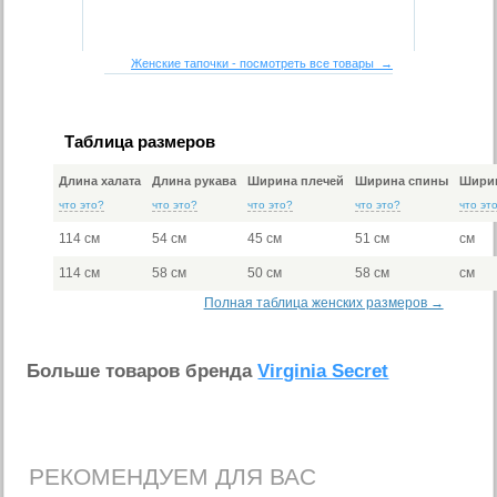
Женские тапочки - посмотреть все товары →
Таблица размеров
Длина халата
Длина рукава
Ширина плечей
Ширина спины
Ширин
что это?
что это?
что это?
что это?
что эт
114 см
54 см
45 см
51 см
см
114 см
58 см
50 см
58 см
см
Полная таблица женских размеров →
Больше товаров бренда
Virginia Secret
РЕКОМЕНДУЕМ ДЛЯ ВАС