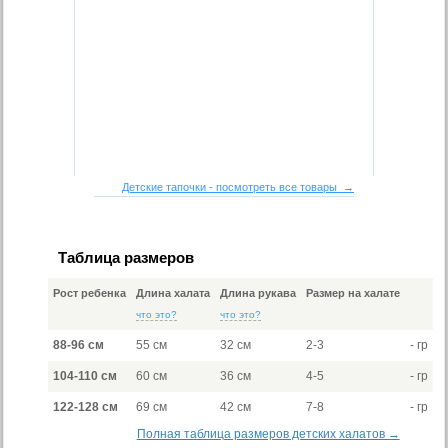
Детские тапочки - посмотреть все товары →
Таблица размеров
Рост ребенка
Длина халата
Длина рукава
Размер на халате
что это?
что это?
88-96 см
55 см
32 см
2-3
- гр
104-110 см
60 см
36 см
4-5
- гр
122-128 см
69 см
42 см
7-8
- гр
Полная таблица размеров детских халатов →