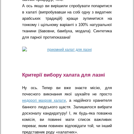
А ось якщо ви вирішили спробувати попаритися
в халаті (випробувавши на собі одну з видатних
арабських традицій) краще зупинитися на
тонкому і щільному варіанті з 100% натуральної
тканини (бавовни, бамбука, модала). Синтетика
для парної протипоказана!
Критерії вибору халата для лазні
Ну ось. Тепер ви вже знаєте місію, для
почесного виконання якої шукайте не просто
, а надійного хранителя
недорогі махрові халати
банного людського щастя. Залишилося вибрати
досконалу кандидатуру! І, як будь-яка поважна
комісія, ви повинні мати список важливих
переваг, яким повинен відповідати той, чи інший
представник роду «халатних».