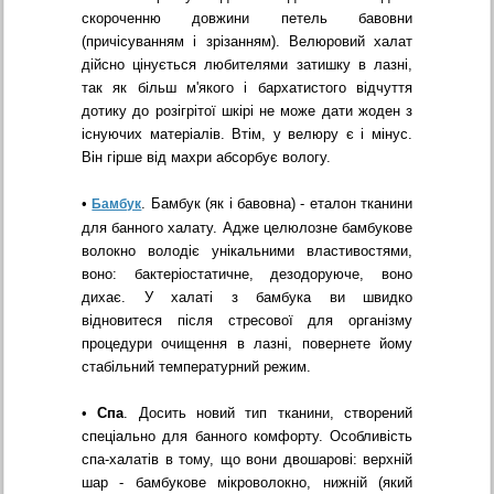
скороченню довжини петель бавовни
(причісуванням і зрізанням). Велюровий халат
дійсно цінується любителями затишку в лазні,
так як більш м'якого і бархатистого відчуття
дотику до розігрітої шкірі не може дати жоден з
існуючих матеріалів. Втім, у велюру є і мінус.
Він гірше від махри абсорбує вологу.
•
. Бамбук (як і бавовна) - еталон тканини
Бамбук
для банного халату. Адже целюлозне бамбукове
волокно володіє унікальними властивостями,
воно: бактеріостатичне, дезодоруюче, воно
дихає. У халаті з бамбука ви швидко
відновитеся після стресової для організму
процедури очищення в лазні, повернете йому
стабільний температурний режим.
•
Спа
. Досить новий тип тканини, створений
спеціально для банного комфорту. Особливість
спа-халатів в тому, що вони двошарові: верхній
шар - бамбукове мікроволокно, нижній (який