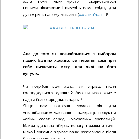
халат поки тільки мрієте - скористайтеся
нашими підказками і виберіть саме «рідну для
душі» річ в нашому магазині (
)!
халати Україна
Але до того як познайомиться з вибором
наших банних халатів, ви повинні самі для
себе визначити мету, для якої ви його
купуєте.
Чи потрібен вам халат як зігріває після
охолоджуючого купання? Або ви його хочете
надіти безпосередньо в парну?
Якщо вам потрібна зручна річ для
«післябанного» чаювання - найкраще пошукати
«свій» халат серед «махрових» пропозицій.
Махра ідеально вбирає вологу і разом з тим -
м'яко і приємно зігріває ваше розслаблене після
банних процедур, тіло.