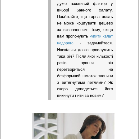
дуже важливий фактор у
виборі банного халату.
Пам'ятайте, що гарна якість
не може коштувати дешево
за визначенням. Тому, якщо
вам пропонують
купити халат
- задумайтеся.
недорого
Наскільки довго прослужить
така річ? Після якої кількості
разів прання він
перетвориться на
безформний шматок тканини
з витягнутими петлями? Як
скоро доведеться його
викинути і йти за новим?