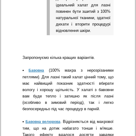
ідеальний халат для лазні
повинен бути зшитий з 100%
натуральної тканини, здатної
дихати і вторити процедурі
відновлення шкіри.
Запропонуємо кілька кращих варіантів.
•
(100% махра з нерозрізаними
Бавовна
петлями). Для лазні такий халат цінний тому, що
має найвищий показник здатності вбирати
вологу і хорошу щільність. У халаті з бавовни
вам буде тепло і затишно як після лазні
(особливо в зимовий період), так і легко
безпосередньо під час процедур в парній.
•
. Відрізняється від махрової
Бавовна велюрова
тим, що на дотик набагато тонше і м'якше.
Такого ефекту вдалося досягти завдяки