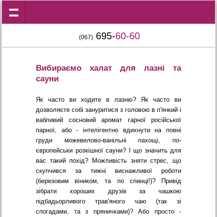
695-
60-60
(067)
Вибираємо халат для лазні та
сауни
Як часто ви ходите в лазню? Як часто ви
дозволяєте собі зануритися з головою в п'янкий і
вабливий сосновий аромат гарної російської
парної, або - інтелігентно вдихнути на повні
груди можевелово-ванільні пахощі, по-
європейськи розкішної сауни? І що значить для
вас такий похід? Можливість зняти стрес, що
скупчився за тижні виснажливої роботи
(березовим віником, та по спинці!)? Привід
зібрати хороших друзів за чашкою
підбадьорливого трав'яного чаю (так зі
спогадами, та з пряничками)? Або просто -