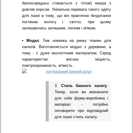
безпосередньо стикається з тілом) махра з
довгим ворсом. Унікальна перевага такого одягу
для лазні в тому, що він практично бездоганно
поглинає вологу і світло, при цьому
залишаючись затишним, легким і м'яким.
•
Модал
. Теж новинка на ринку тканин для
халатів. Виготовляється модал з деревини, а
тому - є дуже екологічним матеріалом. Серед
характеристик: висока міцність,
повітропроникність, м'якість.
3.
Стиль банного халату
.
Тепер, коли ви визначили
для себе фірму-виробника і
матеріал - потрібно
поговорити про відповідний
для лазні стиль халату.