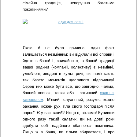
сімейна традиція, непорушна багатьма
поколіннями?
Якою б не була причина, один факт
залишається незмінним: ви відклали всі справи і
йдете в баню! І, звичайно ж, в банній традиції
вашої родини (компанії, колективу) є незмінні,
улюблені, зведені в культ речі, які пам'ятають
так багато моментів щасливого відпочинку!
Серед них може бути все, що завгодно: чалма,
банний ковпак, тапки або... затишний
халат з
. М'який, слухняний, розуміє кожне
капюшоном
бажання, кожен рух тіла свого господаря після
парної. Є у вас такий? Якщо є, вітаємо! Купивши
одного разу такий халатик, ви на довгі роки
здобули собі надійного «банного» помічника.
Якщо ж в баню, ви тільки збираєтеся, і про