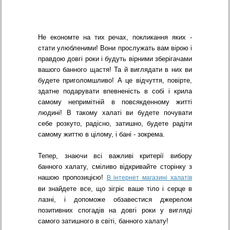
Не економте на тих речах, покликання яких -
стати улюбленими! Вони прослужать вам вірою і
правдою довгі роки і будуть вірними зберігачами
вашого банного щастя! Та й виглядати в них ви
будете приголомшливо! А це відчуття, повірте,
здатне подарувати впевненість в собі і крила
самому непримітній в повсякденному житті
людині! В такому халаті ви будете почувати
себе розкуто, радісно, затишно, будете радіти
самому життю в цілому, і бані - зокрема.
Тепер, знаючи всі важливі критерії вибору
банного халату, сміливо відкривайте сторінку з
нашою пропозицією!
В інтернет магазині халатів
ви знайдете все, що зігріє ваше тіло і серце в
лазні, і допоможе обзавестися джерелом
позитивних спогадів на довгі роки у вигляді
самого затишного в світі, банного халату!