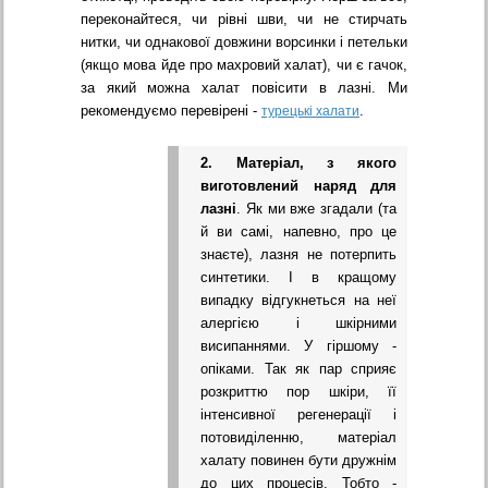
переконайтеся, чи рівні шви, чи не стирчать
нитки, чи однакової довжини ворсинки і петельки
(якщо мова йде про махровий халат), чи є гачок,
за який можна халат повісити в лазні. Ми
рекомендуємо перевірені -
.
турецькі халати
2. Матеріал, з якого
виготовлений наряд для
лазні
. Як ми вже згадали (та
й ви самі, напевно, про це
знаєте), лазня не потерпить
синтетики. І в кращому
випадку відгукнеться на неї
алергією і шкірними
висипаннями. У гіршому -
опіками. Так як пар сприяє
розкриттю пор шкіри, її
інтенсивної регенерації і
потовиділенню, матеріал
халату повинен бути дружнім
до цих процесів. Тобто -