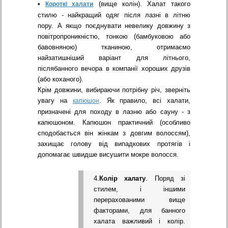
•
(вище колін). Халат такого
Короткі халати
стилю - найкращий одяг після лазні в літню
пору. А якщо поєднувати невелику довжину з
повітропроникністю, тонкою (бамбуковою або
бавовняною) тканиною, отримаємо
найзатишніший варіант для літнього,
післябанного вечора в компанії хороших друзів
(або коханого).
Крім довжини, вибираючи потрібну річ, зверніть
увагу на
. Як правило, всі халати,
капюшон
призначені для походу в лазню або сауну - з
капюшоном. Капюшон практичний (особливо
сподобається він жінкам з довгим волоссям),
захищає голову від випадкових протягів і
допомагає швидше висушити мокре волосся.
4.
Колір халату
. Поряд зі
стилем, і іншими
перерахованими вище
факторами, для банного
халата важливий і колір.