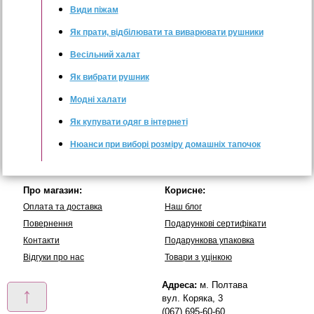
Види піжам
Як прати, відбілювати та виварювати рушники
Весільний халат
Як вибрати рушник
Модні халати
Як купувати одяг в інтернеті
Нюанси при виборі розміру домашніх тапочок
Про магазин:
Корисне:
Оплата та доставка
Наш блог
Повернення
Подарункові сертифікати
Контакти
Подарункова упаковка
Вiдгуки про нас
Товари з уцінкою
Адреса:
м. Полтава
↑
вул. Коряка, 3
(067) 695-60-60