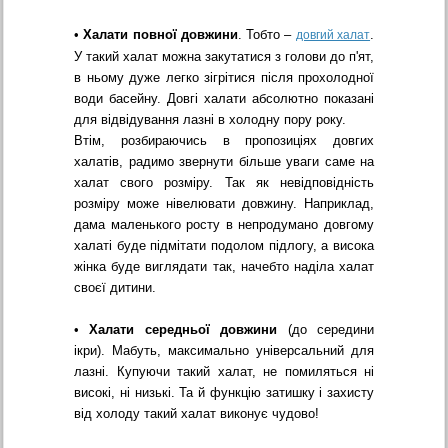
•
Халати повної довжини
. Тобто –
.
довгий халат
У такий халат можна закутатися з голови до п'ят,
в ньому дуже легко зігрітися після прохолодної
води басейну. Довгі халати абсолютно показані
для відвідування лазні в холодну пору року.
Втім, розбираючись в пропозиціях довгих
халатів, радимо звернути більше уваги саме на
халат свого розміру. Так як невідповідність
розміру може нівелювати довжину. Наприклад,
дама маленького росту в непродумано довгому
халаті буде підмітати подолом підлогу, а висока
жінка буде виглядати так, начебто наділа халат
своєї дитини.
•
Халати середньої довжини
(до середини
ікри). Мабуть, максимально універсальний для
лазні. Купуючи такий халат, не помиляться ні
високі, ні низькі. Та й функцію затишку і захисту
від холоду такий халат виконує чудово!