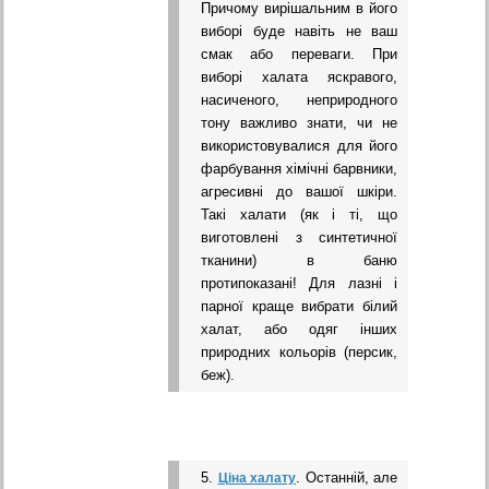
Причому вирішальним в його
виборі буде навіть не ваш
смак або переваги. При
виборі халата яскравого,
насиченого, неприродного
тону важливо знати, чи не
використовувалися для його
фарбування хімічні барвники,
агресивні до вашої шкіри.
Такі халати (як і ті, що
виготовлені з синтетичної
тканини) в баню
протипоказані! Для лазні і
парної краще вибрати білий
халат, або одяг інших
природних кольорів (персик,
беж).
5.
. Останній, але
Ціна халату