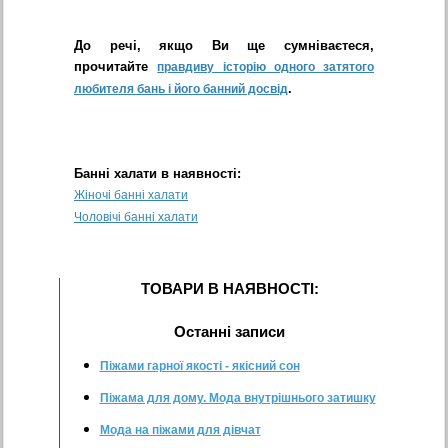
До речі, якщо Ви ще сумніваєтеся,
прочитайте
правдиву історію одного затятого
.
любителя бань і його банний досвід
Банні халати в наявності:
Жіночі банні халати
Чоловічі банні халати
ТОВАРИ В НАЯВНОСТI:
Останнi записи
Піжами гарної якості - якісний сон
Піжама для дому. Мода внутрішнього затишку
Мода на піжами для дівчат