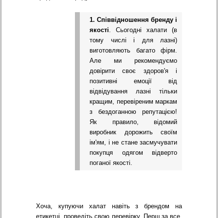
1. Співвідношення бренду і
якості
. Сьогодні халати (в
тому числі і для лазні)
виготовляють багато фірм.
Але ми рекомендуємо
довірити своє здоров'я і
позитивні емоції від
відвідування лазні тільки
кращим, перевіреним маркам
з бездоганною репутацією!
Як правило, відомий
виробник дорожить своїм
ім'ям, і не стане засмучувати
покупця одягом відверто
поганої якості.
Хоча, купуючи халат навіть з брендом на
етикетці, проведіть свою перевірку. Перш за все,