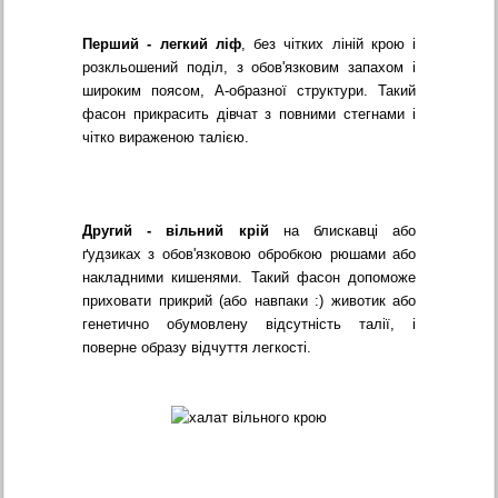
Перший - легкий ліф
, без чітких ліній крою і
розкльошений поділ, з обов'язковим запахом і
широким поясом, А-образної структури. Такий
фасон прикрасить дівчат з повними стегнами і
чітко вираженою талією.
Другий - вільний крій
на блискавці або
ґудзиках з обов'язковою обробкою рюшами або
накладними кишенями. Такий фасон допоможе
приховати прикрий (або навпаки :) животик або
генетично обумовлену відсутність талії, і
поверне образу відчуття легкості.