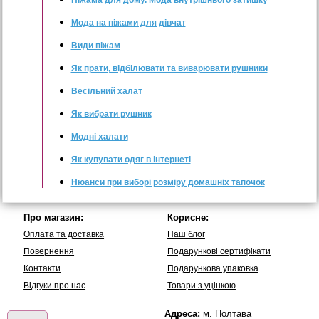
Піжама для дому. Мода внутрішнього затишку
Мода на піжами для дівчат
Види піжам
Як прати, відбілювати та виварювати рушники
Весільний халат
Як вибрати рушник
Модні халати
Як купувати одяг в інтернеті
Нюанси при виборі розміру домашніх тапочок
Про магазин:
Корисне:
Оплата та доставка
Наш блог
Повернення
Подарункові сертифікати
Контакти
Подарункова упаковка
Вiдгуки про нас
Товари з уцінкою
Адреса:
м. Полтава