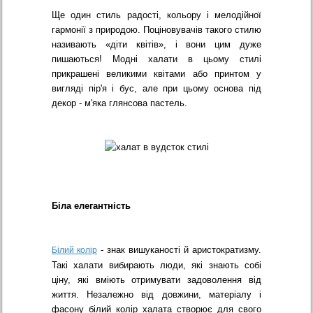
Ще один стиль радості, кольору і мелодійної
гармонії з природою. Поціновувачів такого стилю
називають «діти квітів», і вони цим дуже
пишаються! Модні халати в цьому стилі
прикрашені великими квітами або принтом у
вигляді пір'я і бус, але при цьому основа під
декор - м'яка глянсова пастель.
Біла елегантність
- знак вишуканості й аристократизму.
Білий колір
Такі халати вибирають люди, які знають собі
ціну, які вміють отримувати задоволення від
життя. Незалежно від довжини, матеріалу і
фасону білий колір халата створює для свого