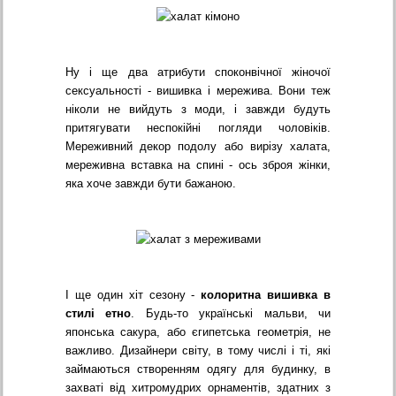
Ну і ще два атрибути споконвічної жіночої
сексуальності - вишивка і мережива. Вони теж
ніколи не вийдуть з моди, і завжди будуть
притягувати неспокійні погляди чоловіків.
Мереживний декор подолу або вирізу халата,
мереживна вставка на спині - ось зброя жінки,
яка хоче завжди бути бажаною.
І ще один хіт сезону -
колоритна вишивка в
стилі етно
. Будь-то українські мальви, чи
японська сакура, або єгипетська геометрія, не
важливо. Дизайнери світу, в тому числі і ті, які
займаються створенням одягу для будинку, в
захваті від хитромудрих орнаментів, здатних з