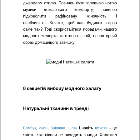
джерелом стилю. Повинен бути головною нотою
музики домашнього комфорту, повинен
підкреслити рафіновану жіночність і
особливість. Хочете, щоб ваш будинок заграв
саме так? Тоді скористайтеся порадами нашого
модного експерта та створіть свій, неповторний
образ домашнього затишку.
8 секретів вибору модного халату
Натуральні тканини в тренді
,
,
,
і навіть
- це
Бамбук
льон
бавовна
шовк
віскоза
якість, яка ніколи не виходить з моди. Халати з