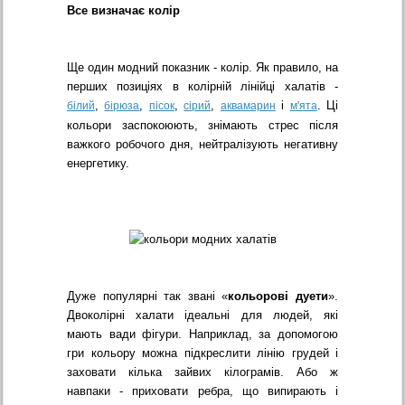
Все визначає колір
Ще один модний показник - колір. Як правило, на
перших позиціях в колірній лінійці халатів -
,
,
,
,
і
. Ці
білий
бірюза
пісок
сірий
аквамарин
м'ята
кольори заспокоюють, знімають стрес після
важкого робочого дня, нейтралізують негативну
енергетику.
Дуже популярні так звані «
кольорові дуети
».
Двоколірні халати ідеальні для людей, які
мають вади фігури. Наприклад, за допомогою
гри кольору можна підкреслити лінію грудей і
заховати кілька зайвих кілограмів. Або ж
навпаки - приховати ребра, що випирають і