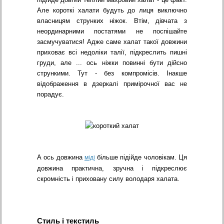
Але короткі халати будуть до лиця виключно
власницям струнких ніжок. Втім, дівчата з
неординарними постатями не поспішайте
засмучуватися! Адже саме халат такої довжини
приховає всі недоліки талії, підкреслить пишні
груди, але ... ось ніжки повинні бути дійсно
стрункими. Тут - без компромісів. Інакше
відображення в дзеркалі примірочної вас не
порадує.
А ось довжина
більше підійде чоловікам. Ця
міді
довжина практична, зручна і підкреслює
скромність і приховану силу володаря халата.
Стиль і текстиль