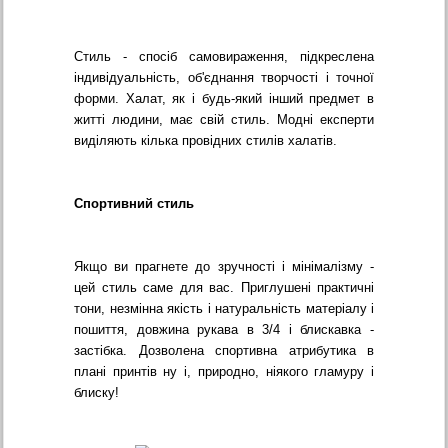
Стиль - спосіб самовираження, підкреслена
індивідуальність, об'єднання творчості і точної
форми. Халат, як і будь-який інший предмет в
житті людини, має свій стиль. Модні експерти
виділяють кілька провідних стилів халатів.
Спортивний стиль
Якщо ви прагнете до зручності і мінімалізму -
цей стиль саме для вас. Приглушені практичні
тони, незмінна якість і натуральність матеріалу і
пошиття, довжина рукава в 3/4 і блискавка -
застібка. Дозволена спортивна атрибутика в
плані принтів ну і, природно, ніякого гламуру і
блиску!