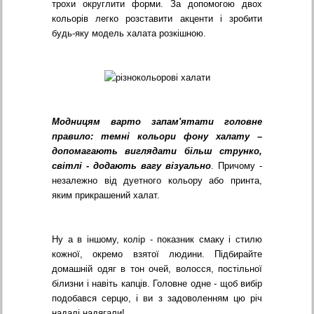
трохи округлити форми. За допомогою двох
кольорів легко розставити акценти і зробити
будь-яку модель халата розкішною.
Модницям варто запам'ятати головне
правило: темні кольори фону халату –
допомагають виглядати більш струнко,
світлі - додають вагу візуально
. Причому -
незалежно від дуетного кольору або принта,
яким прикрашений халат.
Ну а в іншому, колір - показник смаку і стилю
кожної, окремо взятої людини. Підбирайте
домашній одяг в тон очей, волосся, постільної
білизни і навіть капців. Головне одне - щоб вибір
подобався серцю, і ви з задоволенням цю річ
надалі надягали!