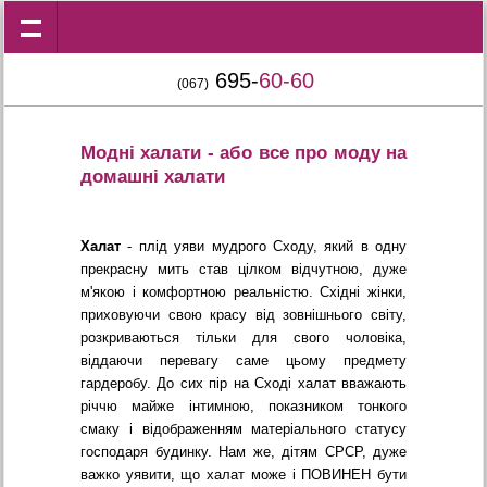
695-
60-60
(067)
Модні халати - або все про моду на
домашні халати
Халат
- плід уяви мудрого Сходу, який в одну
прекрасну мить став цілком відчутною, дуже
м'якою і комфортною реальністю. Східні жінки,
приховуючи свою красу від зовнішнього світу,
розкриваються тільки для свого чоловіка,
віддаючи перевагу саме цьому предмету
гардеробу. До сих пір на Сході халат вважають
річчю майже інтимною, показником тонкого
смаку і відображенням матеріального статусу
господаря будинку. Нам же, дітям СРСР, дуже
важко уявити, що халат може і ПОВИНЕН бути