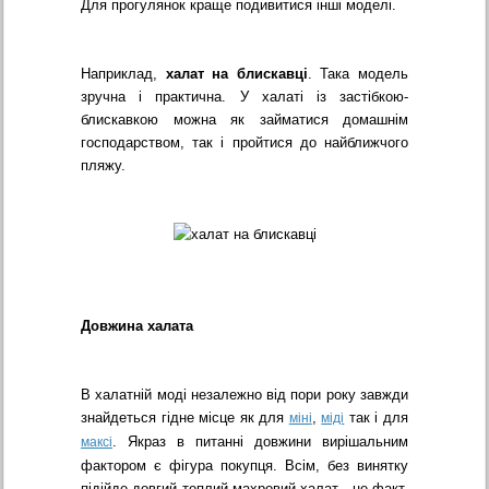
Для прогулянок краще подивитися інші моделі.
Наприклад,
халат на блискавці
. Така модель
зручна і практична. У халаті із застібкою-
блискавкою можна як займатися домашнім
господарством, так і пройтися до найближчого
пляжу.
Довжина халата
В халатній моді незалежно від пори року завжди
знайдеться гідне місце як для
,
так і для
міні
міді
. Якраз в питанні довжини вирішальним
максі
фактором є фігура покупця. Всім, без винятку
підійде довгий теплий махровий халат - це факт.