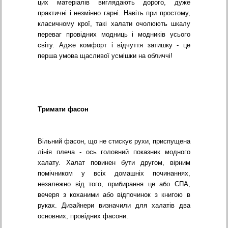
цих матеріалів виглядають дорого, дуже
практичні і незмінно гарні. Навіть при простому,
класичному крої, такі халати очолюють шкалу
переваг провідних модниць і модників усього
світу. Адже комфорт і відчуття затишку - це
перша умова щасливої усмішки на обличчі!
Тримати фасон
Вільний фасон, що не стискує рухи, приспущена
лінія плеча - ось головний показник модного
халату. Халат повинен бути другом, вірним
помічником у всіх домашніх починаннях,
незалежно від того, прибирання це або СПА,
вечеря з коханими або відпочинок з книгою в
руках. Дизайнери визначили для халатів два
основних, провідних фасони.