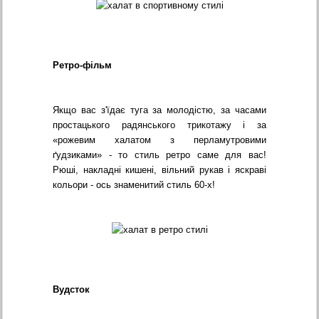
Ретро-фільм
Якщо вас з'їдає туга за молодістю, за часами
простацького радянського трикотажу і за
«рожевим халатом з перламутровими
ґудзиками» - то стиль ретро саме для вас!
Рюші, накладні кишені, вільний рукав і яскраві
кольори - ось знаменитий стиль 60-х!
Вудсток