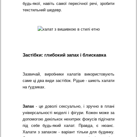
будь-якої, навіть самої пересічної речі, зробити
текстильний шедевр.
Застібки: глибокий запах і блискавка
Зазвичай, виробники халатів використовують
саме ці два види застібок. Рідше - шиють халати
на ґудзиках.
Запах
- це доволі сексуально, і зручно в плані
універсальності моделі і фігури. Кожен може за
допомогою декількох нехитрих фокусів підігнати
під себе будь-який халат. Правда, є нюанс.
Халати з запахом - варіант тільки для будинку.