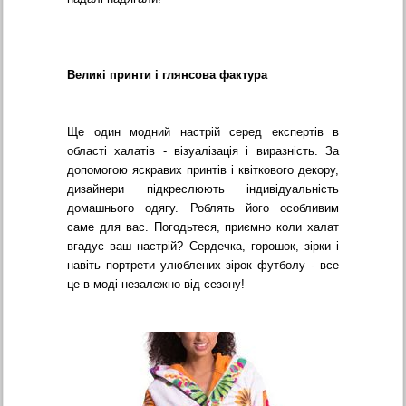
Великі принти і глянсова фактура
Ще один модний настрій серед експертів в
області халатів - візуалізація і виразність. За
допомогою яскравих принтів і квіткового декору,
дизайнери підкреслюють індивідуальність
домашнього одягу. Роблять його особливим
саме для вас. Погодьтеся, приємно коли халат
вгадує ваш настрій? Сердечка, горошок, зірки і
навіть портрети улюблених зірок футболу - все
це в моді незалежно від сезону!