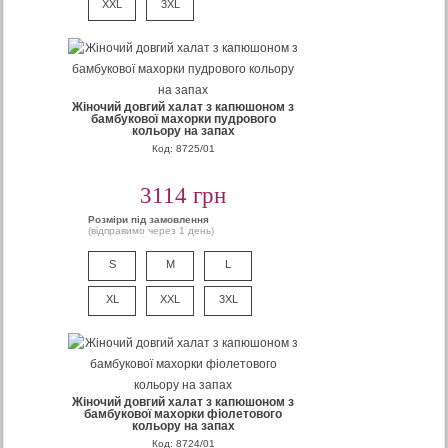
XXL
3XL
Жіночий довгий халат з капюшоном з
бамбукової махорки пудрового
кольору на запах
Код: 8725/01
3114 грн
Розміри під замовлення
(відправимо через 1 день)
S
M
L
XL
XXL
3XL
Жіночий довгий халат з капюшоном з
бамбукової махорки фіолетового
кольору на запах
Код: 8724/01