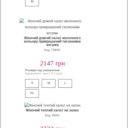
M
Жіночий довгий халат молочного
кольору прикрашений тисненими
косами
Код: 729/01
2147 грн
Розміри під замовлення
(відправимо через 3-4 дня)
S
M
L
XL
Жіночий теплий халат на запах
Код: 69/01