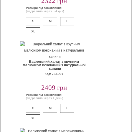
2322 грн
Розміри під замовлення
(відправимо через 3-4 дня)
S
M
L
XL
Вафельний халат з крупним
малюнком воконаний з натуральної
тканини
Код: 7831/01
2409 грн
Розміри під замовлення
(відправимо через 1 день)
S
M
L
XL