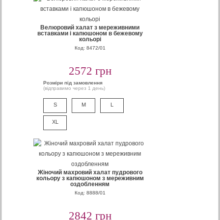
Велюровий халат з мереживними
вставками і капюшоном в бежевому
кольорі
Код: 8472/01
2572 грн
Розміри під замовлення
(відправимо через 1 день)
S
M
L
XL
Жіночий махровий халат пудрового
кольору з капюшоном з мереживним
оздобленням
Код: 8888/01
2842 грн