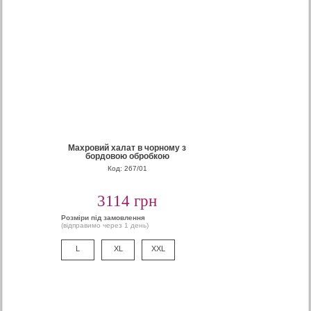
Махровий халат в чорному з
бордовою обробкою
Код: 267/01
3114 грн
Розміри під замовлення
(відправимо через 1 день)
L
XL
XXL