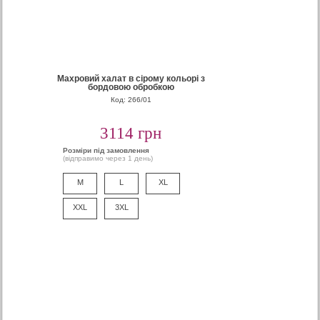
Махровий халат в сірому кольорі з
бордовою обробкою
Код: 266/01
3114 грн
Розміри під замовлення
(відправимо через 1 день)
M
L
XL
XXL
3XL