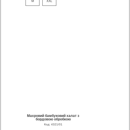
M
XXL
Махровий бамбуковий халат з
бордовою обробкою
Код: 4321/01