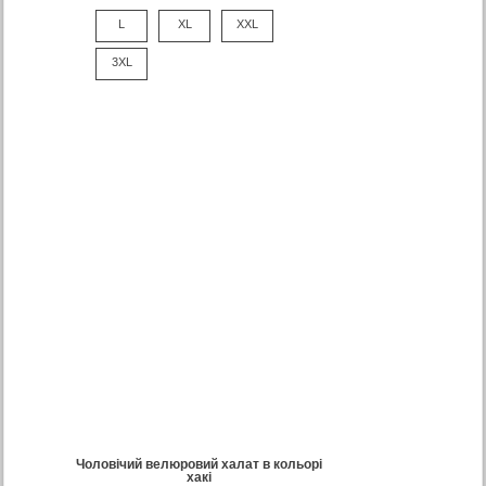
L
XL
XXL
3XL
Чоловічий велюровий халат в кольорі
хакі