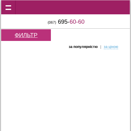
695-
60-60
(067)
ФИЛЬТР
за популярнiстю
|
за цiною