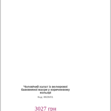
Чоловічий халат із велюрової
бавовняної махри у коричневому
кольорі
Код: 8828/01
3027 грн