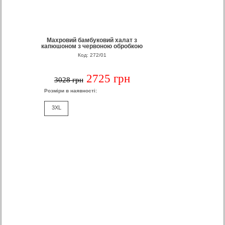
Махровий бамбуковий халат з
капюшоном з червоною обробкою
Код: 272/01
2725 грн
3028 грн
Розміри в наявності:
3XL