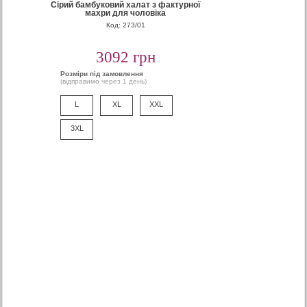
Сірий бамбуковий халат з фактурної
махри для чоловіка
Код: 273/01
3092 грн
Розміри під замовлення
(відправимо через 1 день)
L
XL
XXL
3XL