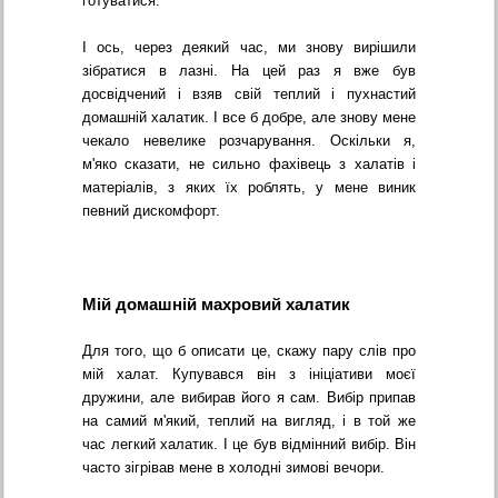
готуватися.
І ось, через деякий час, ми знову вирішили
зібратися в лазні. На цей раз я вже був
досвідчений і взяв свій теплий і пухнастий
домашній халатик. І все б добре, але знову мене
чекало невелике розчарування. Оскільки я,
м'яко сказати, не сильно фахівець з халатів і
матеріалів, з яких їх роблять, у мене виник
певний дискомфорт.
Мій домашній махровий халатик
Для того, що б описати це, скажу пару слів про
мій халат. Купувався він з ініціативи моєї
дружини, але вибирав його я сам. Вибір припав
на самий м'який, теплий на вигляд, і в той же
час легкий халатик. І це був відмінний вибір. Він
часто зігрівав мене в холодні зимові вечори.