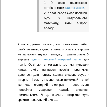
1. У лазні обов'язково
потрібно мати
.
халат з махри
2. Халат обов'язково повинен
бути з натурального
матеріалу, який вбирає
вологу.
Хоча в деяких лазнях, які поважають себе і
своїх клієнтів, видають халати, я все ж вирішив
не залежати від волі випадку і правил лазні. Я
вирішив
для
купити чоловічий махровий халат
лазні. Оскільки в магазині, де ми купували
халат, вибір виявився зовсім невеликим,
довелося для пошуку халата використовувати
інтернет. І ось тут мене чекав приємний і в той
же час складний сюрприз - асортимент
чоловічих махрових халатів виявився
немаленьким. А це значить, потрібно було
зробити правильний вибір...