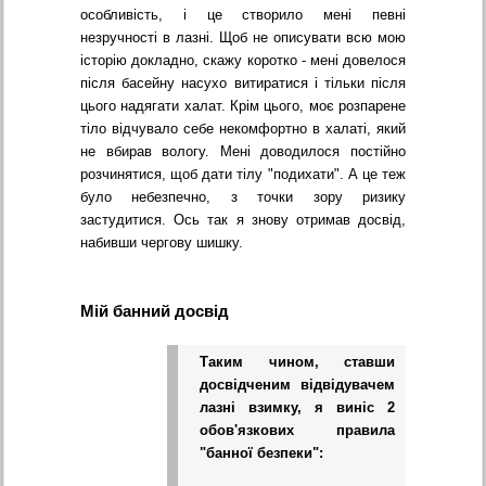
особливість, і це створило мені певні
незручності в лазні. Щоб не описувати всю мою
історію докладно, скажу коротко - мені довелося
після басейну насухо витиратися і тільки після
цього надягати халат. Крім цього, моє розпарене
тіло відчувало себе некомфортно в халаті, який
не вбирав вологу. Мені доводилося постійно
розчинятися, щоб дати тілу "подихати". А це теж
було небезпечно, з точки зору ризику
застудитися. Ось так я знову отримав досвід,
набивши чергову шишку.
Мій банний досвід
Таким чином, ставши
досвідченим відвідувачем
лазні взимку, я виніс 2
обов'язкових правила
"банної безпеки":