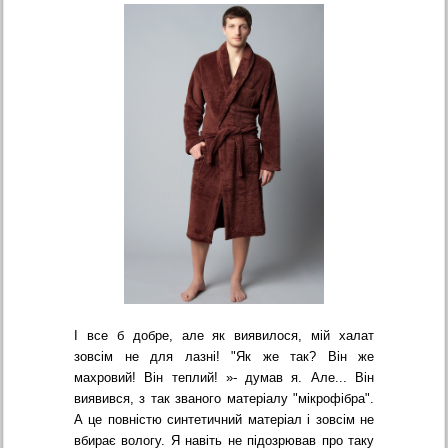
І все б добре, але як виявилося, мій халат
зовсім не для лазні! "Як же так? Він же
махровий! Він теплий! »- думав я. Але... Він
виявився, з так званого матеріалу "мікрофібра".
А це повністю синтетичний матеріал і зовсім не
вбирає вологу. Я навіть не підозрював про таку