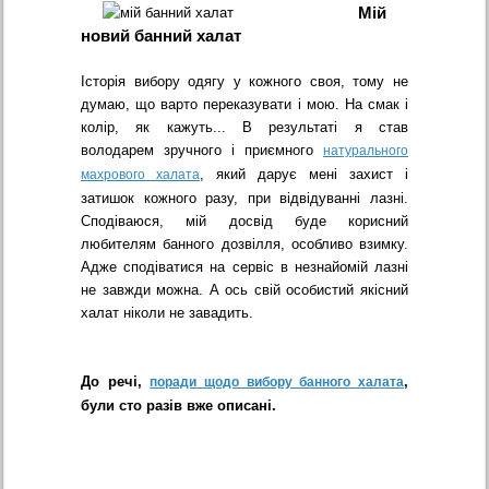
Мій
новий банний халат
Історія вибору одягу у кожного своя, тому не
думаю, що варто переказувати і мою. На смак і
колір, як кажуть... В результаті я став
володарем зручного і приємного
натурального
, який дарує мені захист і
махрового халата
затишок кожного разу, при відвідуванні лазні.
Сподіваюся, мій досвід буде корисний
любителям банного дозвілля, особливо взимку.
Адже сподіватися на сервіс в незнайомій лазні
не завжди можна. А ось свій особистий якісний
халат ніколи не завадить.
До речі,
,
поради щодо вибору банного халата
були сто разів вже описані.