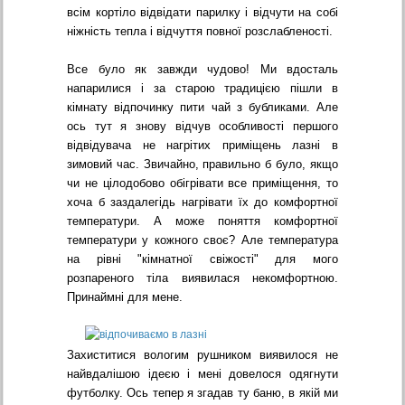
всім кортіло відвідати парилку і відчути на собі
ніжність тепла і відчуття повної розслабленості.
Все було як завжди чудово! Ми вдосталь
напарилися і за старою традицією пішли в
кімнату відпочинку пити чай з бубликами. Але
ось тут я знову відчув особливості першого
відвідувача не нагрітих приміщень лазні в
зимовий час. Звичайно, правильно б було, якщо
чи не цілодобово обігрівати все приміщення, то
хоча б заздалегідь нагрівати їх до комфортної
температури. А може поняття комфортної
температури у кожного своє? Але температура
на рівні "кімнатної свіжості" для мого
розпареного тіла виявилася некомфортною.
Принаймні для мене.
Захиститися вологим рушником виявилося не
найвдалішою ідеєю і мені довелося одягнути
футболку. Ось тепер я згадав ту баню, в якій ми