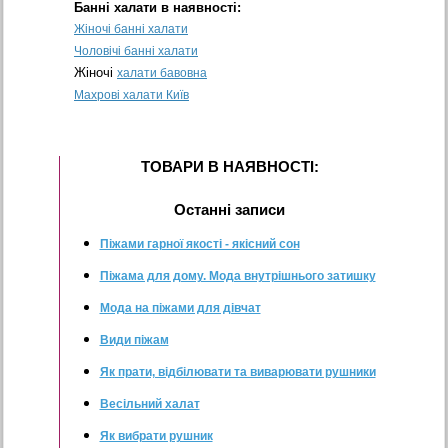
Банні халати в наявності:
Жіночі банні халати
Чоловічі банні халати
Жіночі
халати бавовна
Махрові халати Київ
ТОВАРИ В НАЯВНОСТI:
Останнi записи
Піжами гарної якості - якісний сон
Піжама для дому. Мода внутрішнього затишку
Мода на піжами для дівчат
Види піжам
Як прати, відбілювати та виварювати рушники
Весільний халат
Як вибрати рушник