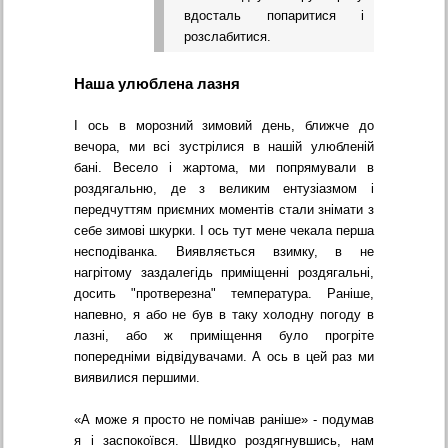
вдосталь попаритися і
розслабитися.
Наша улюблена лазня
І ось в морозний зимовий день, ближче до
вечора, ми всі зустрілися в нашій улюбленій
бані. Весело і жартома, ми попрямували в
роздягальню, де з великим ентузіазмом і
передчуттям приємних моментів стали знімати з
себе зимові шкурки. І ось тут мене чекала перша
несподіванка. Виявляється взимку, в не
нагрітому заздалегідь приміщенні роздягальні,
досить "протверезна" температура. Раніше,
напевно, я або не був в таку холодну погоду в
лазні, або ж приміщення було прогріте
попередніми відвідувачами. А ось в цей раз ми
виявилися першими.
«А може я просто не помічав раніше» - подумав
я і заспокоївся. Швидко роздягнувшись, нам