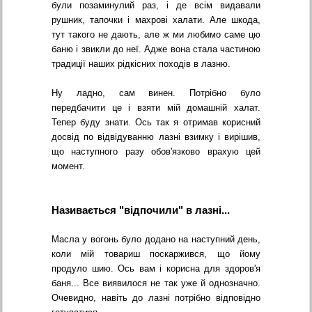
були позаминулий раз, і де всім видавали
рушник, тапочки і махрові халати. Але шкода,
тут такого не дають, але ж ми любимо саме цю
баню і звикли до неї. Адже вона стала частиною
традиції наших рідкісних походів в лазню.
Ну ладно, сам винен. Потрібно було
передбачити це і взяти мій домашній халат.
Тепер буду знати. Ось так я отримав корисний
досвід по відвідуванню лазні взимку і вирішив,
що наступного разу обов'язково врахую цей
момент.
Називається "відпочили" в лазні...
Масла у вогонь було додано на наступний день,
коли мій товариш поскаржився, що йому
продуло шию. Ось вам і корисна для здоров'я
баня... Все виявилося не так уже й однозначно.
Очевидно, навіть до лазні потрібно відповідно