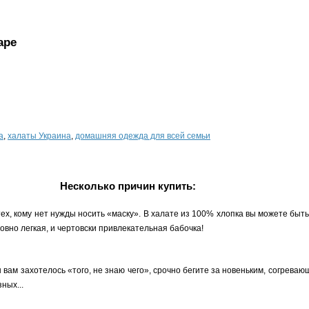
аре
а
,
халаты Украина
,
домашняя одежда для всей семьи
Несколько причин купить:
х, кому нет нужды носить «маску». В халате из 100% хлопка вы можете быть
овно легкая, и чертовски привлекательная бабочка!
ны вам захотелось «того, не знаю чего», срочно бегите за новеньким, согрев
ных...