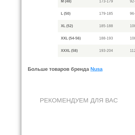
M (48)
173-179
92
L (50)
179-185
96
XL (52)
185-188
10
XXL (54-56)
188-193
10
XXXL (58)
193-204
11
Больше товаров бренда
Nusa
РЕКОМЕНДУЕМ ДЛЯ ВАС