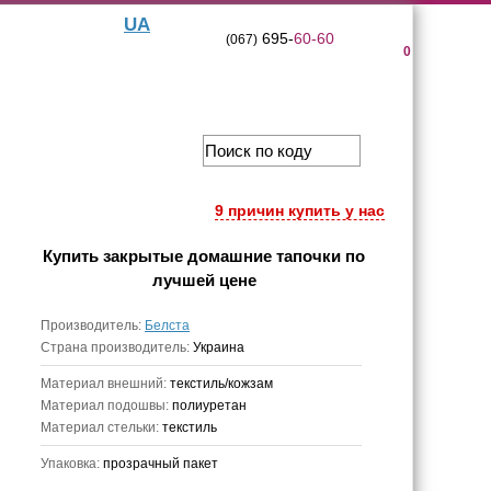
UA
695-
60-60
(067)
0
9 причин купить у нас
Купить
закрытые домашние тапочки
по
лучшей цене
Производитель:
Белста
Страна производитель:
Украина
Материал внешний:
текстиль/кожзам
Материал подошвы:
полиуретан
Материал стельки:
текстиль
Упаковка:
прозрачный пакет