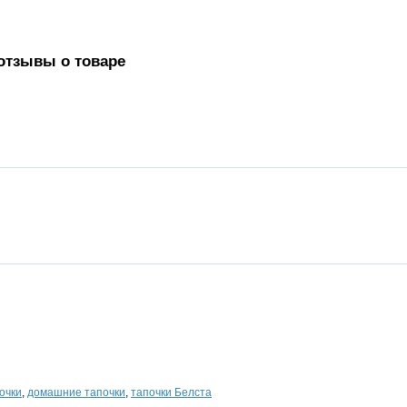
отзывы о товаре
очки
,
домашние тапочки
,
тапочки Белста