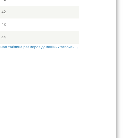
42
43
44
ная таблица размеров домашних тапочек →