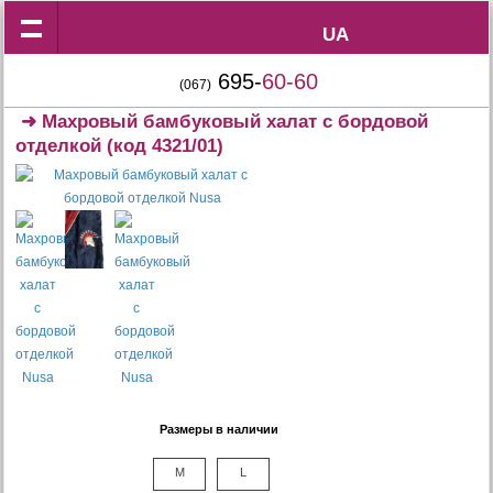
UA
UA
695-
60-60
(067)
➜
Махровый бамбуковый халат с бордовой
отделкой
(код 4321/01)
Размеры в наличии
M
L