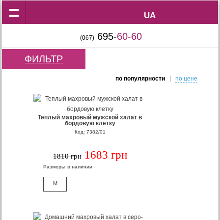
UA
UA
695-
60-60
(067)
ФИЛЬТР
по популярности
|
по цене
Теплый махровый мужской халат в
бордовую клетку
Код: 7382/01
1683 грн
1810 грн
Размеры в наличии
M