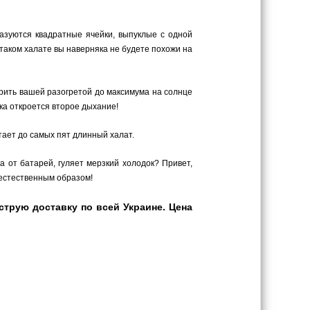
азуются квадратные ячейки, выпуклые с одной
 таком халате вы наверняка не будете похожи на
рить вашей разогретой до максимума на солнце
ка откроется второе дыхание!
утает до самых пят длинный халат.
а от батарей, гуляет мерзкий холодок? Привет,
 естественным образом!
трую доставку по всей Украине. Цена