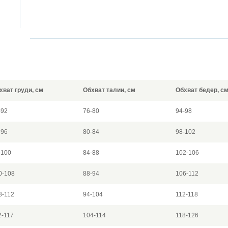
хват груди, см
Обхват талии, см
Обхват бедер, с
-92
76-80
94-98
-96
80-84
98-102
-100
84-88
102-106
0-108
88-94
106-112
8-112
94-104
112-118
2-117
104-114
118-126