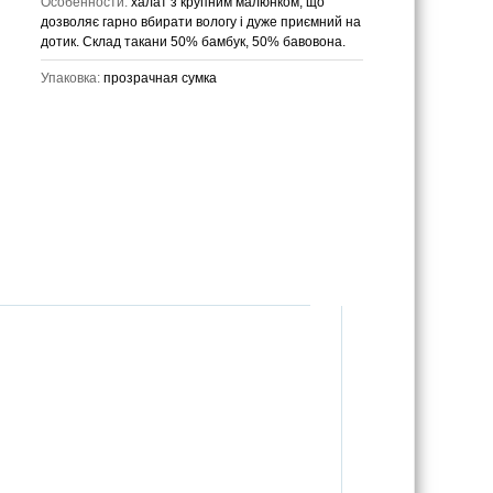
Особенности:
халат з крупним малюнком, що
дозволяє гарно вбирати вологу і дуже приємний на
дотик. Склад такани 50% бамбук, 50% бавовона.
Упаковка:
прозрачная сумка