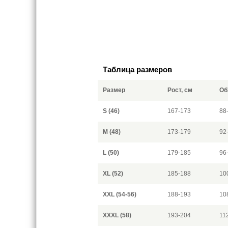
Таблица размеров
Размер
Рост, см
Об
S (46)
167-173
88
M (48)
173-179
92
L (50)
179-185
96
XL (52)
185-188
10
XXL (54-56)
188-193
10
XXXL (58)
193-204
11