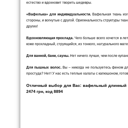
естество и вдохновит творить шедевры.
«Вафелька» для индивидуальности.
Вафельная ткань изг
стороны, и вогнутые с другой. Оригинальность структуры тка
других!
Вдохновляющая прохлада.
Чего больше всего хочется в ле
коже прохладный, струящийся, из тонкого, натурального мате
Для ванной, бани, сауны.
Нет ничего лучше, чем после купани
Для пышных волос.
Вы – никогда не пользуетесь феном для
простуда? Нет! У нас есть теплые халаты с капюшоном, гото
Отличный выбор для Вас: вафельный длинный кр
2474 грн, код 8894