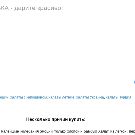
 - дарите красиво!
енщин
,
халаты с капюшоном
,
халаты летние
,
халаты Украина
,
халаты Турция
Несколько причин купить:
малейшие колебания эмоций только хлопок и бамбук! Халат из легкой, пе