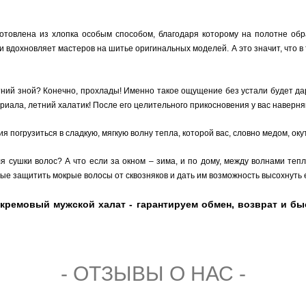
отовлена из хлопка особым способом, благодаря которому на полотне обр
ни вдохновляет мастеров на шитье оригинальных моделей. А это значит, что в
тний зной? Конечно, прохлады! Именно такое ощущение без устали будет да
риала, летний халатик! После его целительного прикосновения у вас наверня
я погрузиться в сладкую, мягкую волну тепла, которой вас, словно медом, ок
 сушки волос? А что если за окном – зима, и по дому, между волнами тепл
вые защитить мокрые волосы от сквозняков и дать им возможность высохнуть
емовый мужской халат - гарантируем обмен, возврат и быс
- ОТЗЫВЫ О НАС -