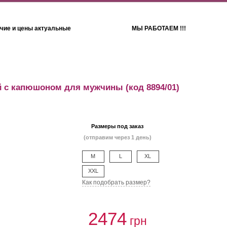
чие и цены актуальные
МЫ РАБОТАЕМ !!!
Детям
Полотенца
й с капюшоном для мужчины
(код 8894/01)
Размеры под заказ
(отправим через 1 день)
M
L
XL
XXL
Как подобрать размер?
2474
грн