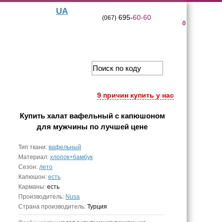
UA
695-
60-60
(067)
0
9 причин купить у нас
Купить
халат вафельный с капюшоном
для мужчины
по лучшей цене
Тип ткани:
вафельный
Материал:
хлопок+бамбук
Сезон:
лето
Капюшон:
есть
Карманы:
есть
Производитель:
Nusa
Страна производитель:
Турция