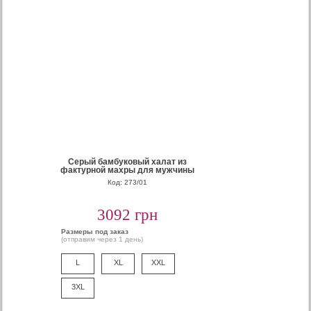
Серый бамбуковый халат из
фактурной махры для мужчины
Код: 273/01
3092 грн
Размеры под заказ
(отправим через 1 день)
L
XL
XXL
3XL