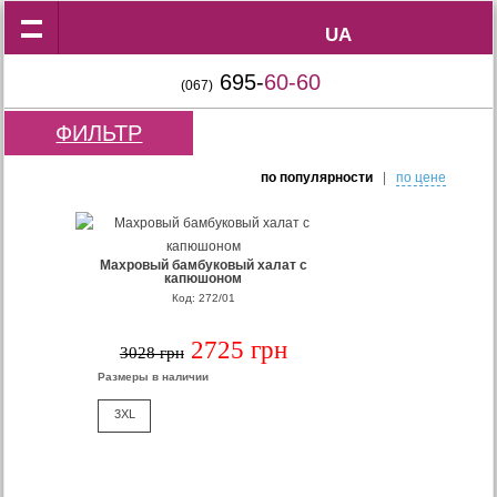
UA
UA
695-
60-60
(067)
ФИЛЬТР
по популярности
|
по цене
Махровый бамбуковый халат с
капюшоном
Код: 272/01
2725 грн
3028 грн
Размеры в наличии
3XL