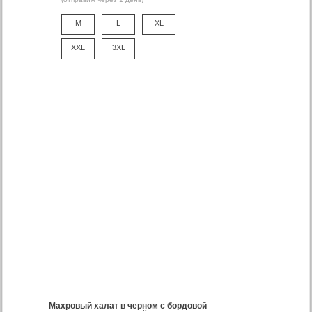
M
L
XL
XXL
3XL
Махровый халат в черном с бордовой