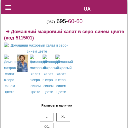
UA
UA
695-
60-60
(067)
➜
Домашний махровый халат в серо-синем цвете
(код 5115/01)
Размеры в наличии
L
XL
XXL