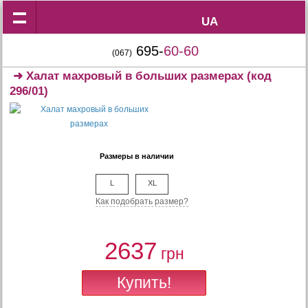
UA
UA
695-
60-60
(067)
➜
Халат махровый в больших размерах
(код
296/01)
Размеры в наличии
L
XL
Как подобрать размер?
2637
грн