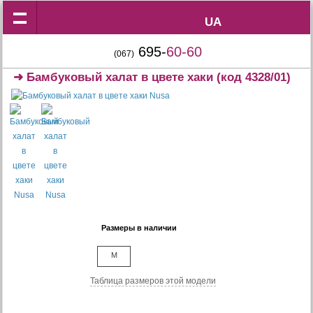
UA
UA
695-
60-60
(067)
➜
Бамбуковый халат в цвете хаки
(код 4328/01)
Размеры в наличии
M
Таблица размеров этой модели