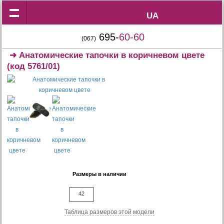
UA
UA
695-
60-60
(067)
➜
Анатомические тапочки в коричневом цвете
(код 5761/01)
Размеры в наличии
42
Таблица размеров этой модели