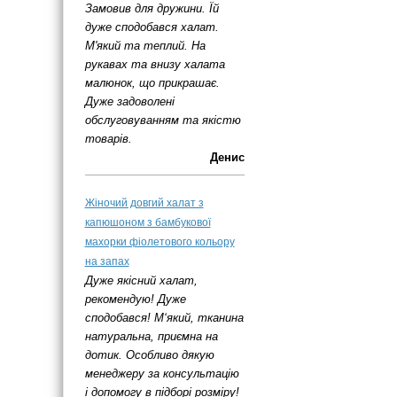
Замовив для дружини. Їй
дуже сподобався халат.
М'який та теплий. На
рукавах та внизу халата
малюнок, що прикрашає.
Дуже задоволені
обслуговуванням та якістю
товарів.
Денис
Жіночий довгий халат з
капюшоном з бамбукової
махорки фіолетового кольору
на запах
Дуже якісний халат,
рекомендую! Дуже
сподобався! М‘який, тканина
натуральна, приємна на
дотик. Особливо дякую
менеджеру за консультацію
і допомогу в підборі розміру!