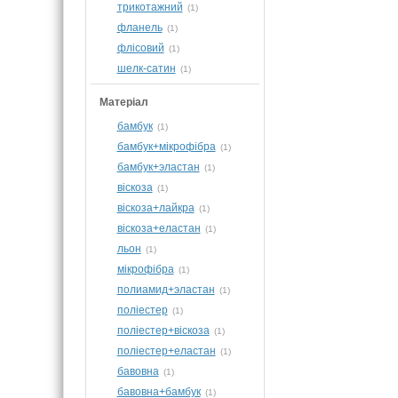
трикотажний
(1)
фланель
(1)
флісовий
(1)
шелк-сатин
(1)
Матеріал
бамбук
(1)
бамбук+мікрофібра
(1)
бамбук+эластан
(1)
віскоза
(1)
віскоза+лайкра
(1)
віскоза+еластан
(1)
льон
(1)
мікрофібра
(1)
полиамид+эластан
(1)
поліестер
(1)
поліестер+віскоза
(1)
поліестер+еластан
(1)
бавовна
(1)
бавовна+бамбук
(1)