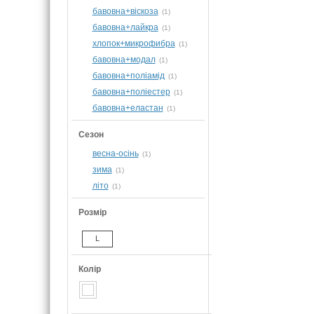
бавовна+віскоза
(1)
бавовна+лайкра
(1)
хлопок+микрофибра
(1)
бавовна+модал
(1)
бавовна+поліамід
(1)
бавовна+поліестер
(1)
бавовна+еластан
(1)
Сезон
весна-осінь
(1)
зима
(1)
літо
(1)
Розмір
L
Колір