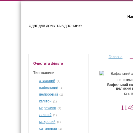
Ная
ОДЯГ ДЛЯ ДОМУ ТА ВІДПОЧИНКУ
Для жінок
Для чоловіків
Головна
Очистити фiльтр
Тип тканини
атласний
(1)
Вафельний хал
вафельний
(1)
великим
Код: 
велюровий
(1)
капітон
(1)
114
мереживо
(1)
лляний
(1)
махровий
(1)
сатиновий
(1)