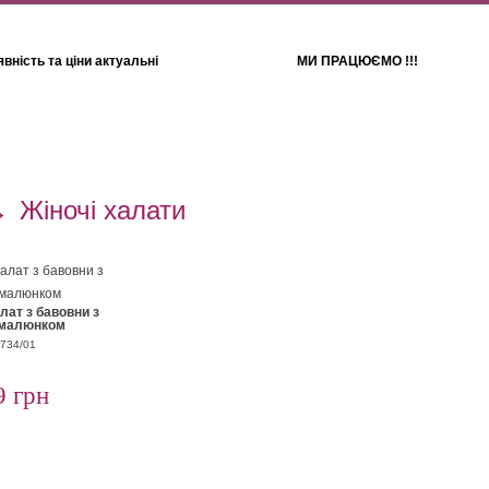
вність та ціни актуальні
МИ ПРАЦЮЄМО !!!
Для дітей
Рушники
→
Жіночі халати
ат з бавовни з
 малюнком
5734/01
9 грн