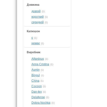
Довжина
довгий
(1)
короткий
(1)
середній
(1)
Капюшон
є
(1)
немає
(1)
Виробник
Alfardous
(1)
Anna Cristina
(1)
Asmin
(1)
Bingul
(1)
China
(1)
Cocoon
(1)
Dan-tex
(1)
Delafense
(1)
Dobra Nochka
(1)