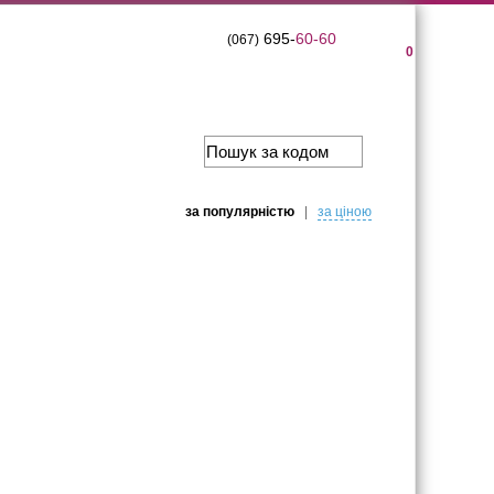
695-
60-60
(067)
0
за популярнiстю
|
за цiною