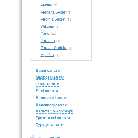
Vanilla
(1)
Vienetta Secret
(1)
Virginia Secret
(1)
Wiktoria
(1)
Yener
(1)
Роксана
(1)
Роксана/Leinle
(1)
Україна
(1)
Банні халати
Махрові халати
Теплі халати
Літні халати
Велюрові халати
Бавовняні халати
Халати з мікрофібри
Трикотажні халати
Турецкі халати