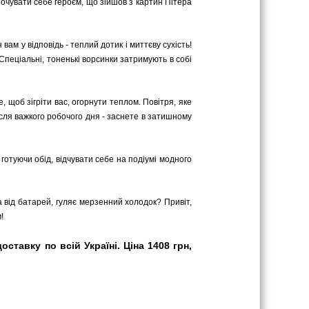
е почувати себе героєм, що зійшов з картин Пітера
вам у відповідь - теплий дотик і миттєву сухість!
 Спеціальні, тоненькі ворсинки затримують в собі
 щоб зігріти вас, огорнути теплом. Повітря, яке
сля важкого робочого дня - заснете в затишному
 готуючи обід, відчувати себе на подіумі модного
а від батарей, гуляє мерзенний холодок? Привіт,
!
тавку по всій Україні. Ціна 1408 грн,