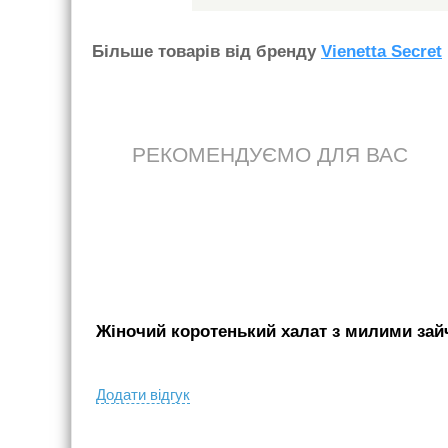
Бiльше товарiв вiд бренду
Vienetta Secret
РЕКОМЕНДУЄМО ДЛЯ ВАС
Жіночий коротенький халат з милими зайч
Додати вiдгук