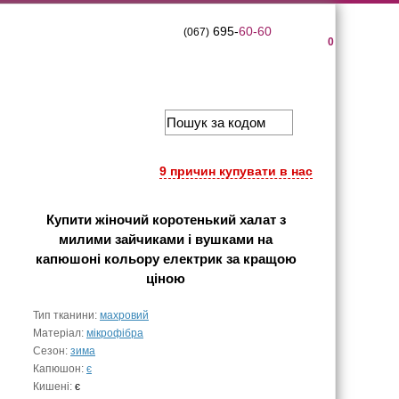
695-
60-60
(067)
0
9 причин купувати в нас
Купити
жіночий коротенький халат з
милими зайчиками і вушками на
капюшоні кольору електрик
за кращою
ціною
Тип тканини:
махровий
Матеріал:
мікрофібра
Сезон:
зима
Капюшон:
є
Кишені:
є