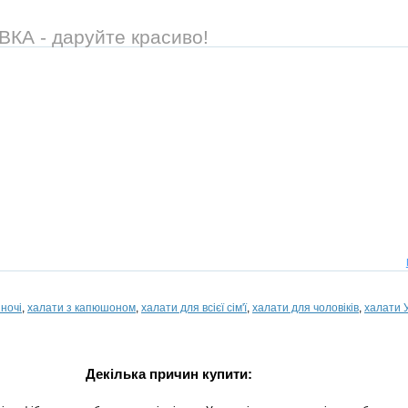
А - даруйте красиво!
іночі
,
халати з капюшоном
,
халати для всієї сім'ї
,
халати для чоловіків
,
халати 
Декілька причин купити: