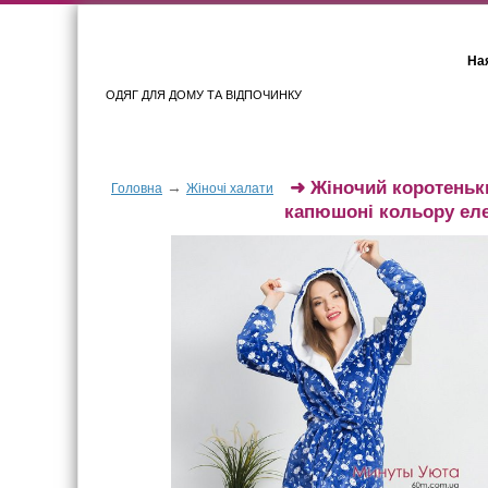
Ная
ОДЯГ ДЛЯ ДОМУ ТА ВІДПОЧИНКУ
Для жінок
Для чоловіків
➜
Жіночий коротеньк
→
Головна
Жіночі халати
капюшоні кольору ел