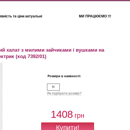
вність та ціни актуальні
МИ ПРАЦЮЄМО !!!
Для дітей
Рушники
ий халат з милими зайчиками і вушками на
ектрик
(код 7392/01)
Розміри в наявності:
M
Як підібрати розмір?
1408
грн