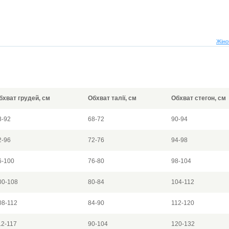
Жіно
бхват грудей, см
Обхват талії, см
Обхват стегон, см
8-92
68-72
90-94
2-96
72-76
94-98
6-100
76-80
98-104
00-108
80-84
104-112
08-112
84-90
112-120
12-117
90-104
120-132