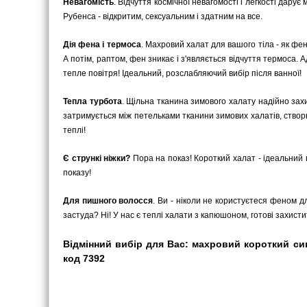
Невагомість
. Відчуття космічної невагомості і легкості дару
Рубенса - відкритим, сексуальним і здатним на все.
Дія фена і термоса
. Махровий халат для вашого тіла - як фен 
А потім, раптом, фен зникає і з'являється відчуття термоса. 
тепле повітря! Ідеальний, розслабляючий вибір після ванної!
Тепла турбота
. Щільна тканина зимового халату надійно захи
затримується між петельками тканини зимових халатів, ство
теплі!
Є стрункі ніжки?
Пора на показ! Короткий халат - ідеальний в
показу!
Для пишного волосся
. Ви - ніколи не користуєтеся феном д
застуда? Ні! У нас є теплі халати з капюшоном, готові захист
Відмінний вибір для Вас: махровий короткий сині
код 7392