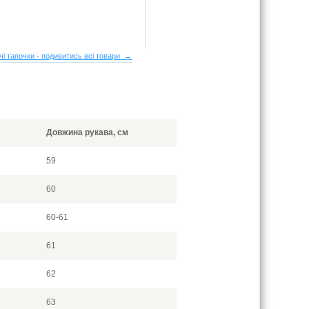
чі тапочки - подивитись всі товари →
Довжина рукава, см
59
60
60-61
61
62
63