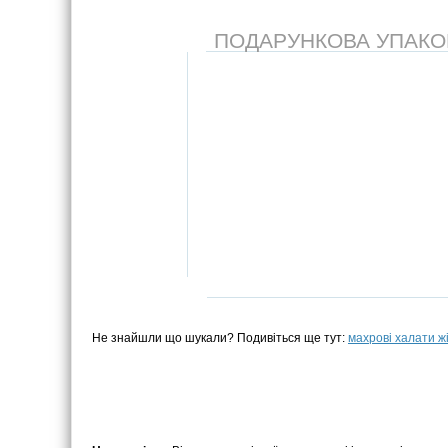
ПОДАРУНКОВА УПАКОВК
Не знайшли що шукали? Подивіться ще тут:
махрові халати ж