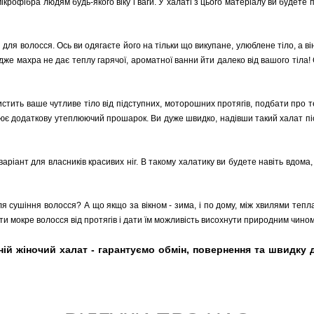
є мікрофібра людям будь-якого віку і ваги. У халаті з цього матеріалу ви будет
для волосся. Ось ви одягаєте його на тільки що викупане, улюблене тіло, а він 
Адже махра не дає теплу гарячої, ароматної ванни йти далеко від вашого тіла!
стить ваше чутливе тіло від підступних, моторошних протягів, подбати про те,
рює додаткову утеплюючий прошарок. Ви дуже швидко, надівши такий халат пі
аріант для власників красивих ніг. В такому халатику ви будете навіть вдома,
ля сушіння волосся? А що якщо за вікном - зима, і по дому, між хвилями тепл
ити мокре волосся від протягів і дати їм можливість висохнути природним чином
й жіночий халат - гарантуємо обмін, повернення та швидку дос