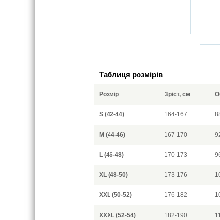
Таблиця розмірів
Розмір
Зріст, см
О
S (42-44)
164-167
8
M (44-46)
167-170
9
L (46-48)
170-173
9
XL (48-50)
173-176
1
XXL (50-52)
176-182
1
XXXL (52-54)
182-190
1