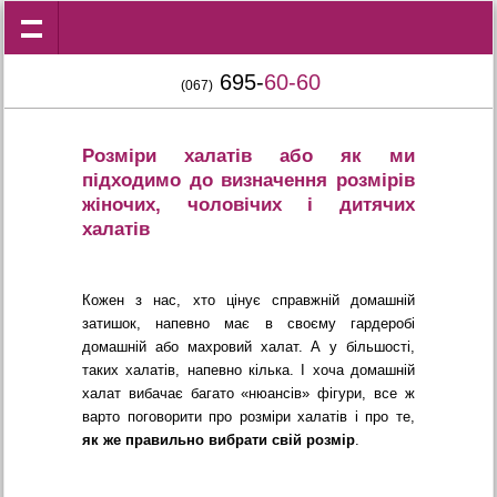
695-
60-60
(067)
Розміри халатів або як ми
підходимо до визначення розмірів
жіночих, чоловічих і дитячих
халатів
Кожен з нас, хто цінує справжній домашній
затишок, напевно має в своєму гардеробі
домашній або махровий халат. А у більшості,
таких халатів, напевно кілька. І хоча домашній
халат вибачає багато «нюансів» фігури, все ж
варто поговорити про розміри халатів і про те,
як же правильно вибрати свій розмір
.