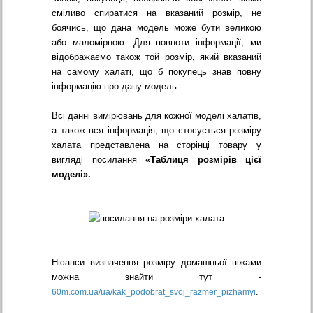
сміливо спиратися на вказаний розмір, не
боячись, що дана модель може бути великою
або маломірною. Для повноти інформації, ми
відображаємо також той розмір, який вказаний
на самому халаті, що б покупець знав повну
інформацію про дану модель.
Всі данні вимірювань для кожної моделі халатів,
а також вся інформація, що стосується розміру
халата представлена на сторінці товару у
вигляді посилання
«Таблиця розмірів цієї
моделі».
Нюанси визначення розміру домашньої піжами
можна знайти тут -
.
60m.com.ua/ua/kak_podobrat_svoj_razmer_pizhamyi