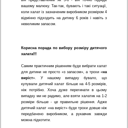
вашому малюку. Так-так, бувають і такі ситуації,
коли халат із зазначеним виробником розміром 4
відмінно підходить на дитину 6 років і навіть з
невеликим запасом.
Корисна порада по вибору розміру дитячого
халата!!!
Самим практичним рішенням буде вибрати халат
для дитини не просто «з запасом», а трохи «
на
виріст
». У нашому випадку бувало, що
купували дитячий халат більше на 4-5 розмірів,
ніж потрібно. Хоча дуже перегинати в цьому
випадку ми не радимо, але взяти халатик на 1-2
розміри більше - це правильне рішення. Адже
дитячий халат «на виріст» буде трохи довше ніж
передбачено виробником, а рукавчик завжди
можна підкотити.