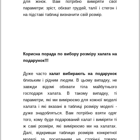
для жінок. Вам потрібно виміряти свої
параметри: зріст, обхват грудей, талії і стегон і
на підставі таблиці визначити свій розмір.
Корисна порада по вибору розміру халата на
подарунок!!!
Дуже часто
халат вибирають на подарунок
близьким і рідним людям. В цьому випадку, не
завжди відомі обхвати тіла майбутнього
господаря халата. В такому випадку, ті
параметри, які ми вимірюємо для кожної моделі
халата і які вказані в таблиці розміру моделі -
дуже знадобляться. Вам потрібно взяти одяг
того, кому буде подарований халат і виміряти ті
ж самі розміри, які вимірюємо ми на халатах.
Далі, відкривши таблицю розмірів конкретної
моделі за посиланням на сторінці товару