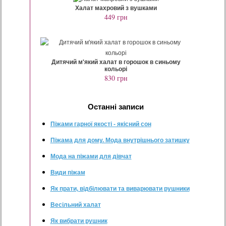
Халат махровий з вушками
449 грн
Дитячий м'який халат в горошок в синьому
кольорі
830 грн
Останнi записи
Піжами гарної якості - якісний сон
Піжама для дому. Мода внутрішнього затишку
Мода на піжами для дівчат
Види піжам
Як прати, відбілювати та виварювати рушники
Весільний халат
Як вибрати рушник