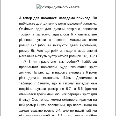
А тепер для наочності наведемо приклад
. Ви
вибираєте для дитини 6 років махровий халатик.
Оскільки одяг для дитини потрібно вибирати
трошки з запасом, здавалося б - оптимальне
рішення шукати в Інтернет магазинах саме
розмір 6-7 (або, як вказують деякі виробники,
розмір 6). Але що робити, якщо в асортименті
магазинів можуть зустрічатися розміри 118, 122 і
т.п.? І чи правильно так робити? Найбільш
правильним варіантом буде визначити зріст
дитини. Наприклад, в нашому випадку в 6 років
ріст дитини становить 114см. Дивимося в
таблицю і бачимо, що в такому випадку нам
потрібно шукати розмір не 6-7, а 5-6 (дитина
опинилася трохи меншою, ніж середній зріст для
її віку). Ось тепер, можна сміливо спиратися на
цей розмір і бути впевненим, що навіть якщо на
халаті вказано розмір 3-4, але по нашій таблиці
він представлений як 5-6 - він точно підійде