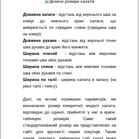
Довжина халата
- відстань від верхнього шва на
комірі до нижнього краю халата, що
вимірюється по середині спини (середина шва
на комірі).
Довжина рукава
- відстань від верхньої точки
шва рукава до краю його манжета.
Ширина плечей
- відстань між верхніми
точками шва обох рукавів.
Ширина спини
- відстань між нижніми точками
шва обох рукавів по спині.
Ширина по талії
- ширина халата в запаху (на
рівні талії і поясу).
Далі, на основі отриманих параметрів, ми
визначаємо розмір конкретної моделі халата,
відповідно до єдиної, прийнятої у нас в країні,
таблицею розмірів. Саме такий
стандартизований розмір ми представляємо на
сайті для зручності наших покупців. Таким
чином, покупець, вибираючи собі халат може