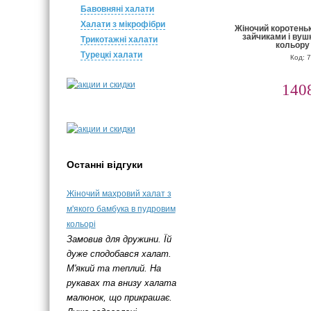
Бавовняні халати
Халати з мікрофібри
Жіночий коротень
зайчиками і вуш
Трикотажні халати
кольору
Турецкі халати
Код: 
140
Останні відгуки
Жіночий махровий халат з
м'якого бамбука в пудровим
кольорі
Замовив для дружини. Їй
дуже сподобався халат.
М'який та теплий. На
рукавах та внизу халата
малюнок, що прикрашає.