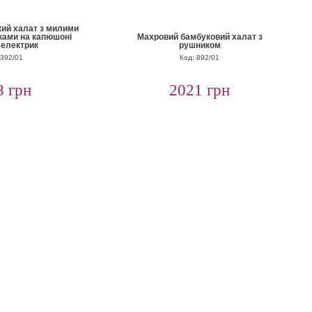
кий халат з милими
ками на капюшоні
Махровий бамбуковий халат з
 електрик
рушником
7392/01
Код: 892/01
8 грн
2021 грн