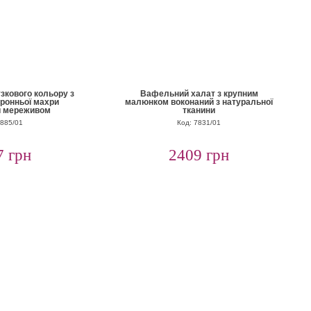
зкового кольору з
Вафельний халат з крупним
оронньої махри
малюнком воконаний з натуральної
й мереживом
тканини
8885/01
Код: 7831/01
7 грн
2409 грн