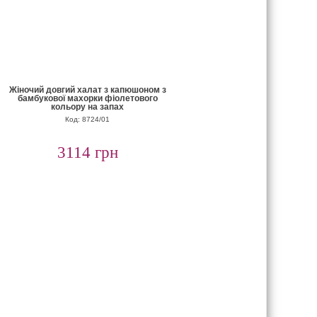
Жіночий довгий халат з капюшоном з
бамбукової махорки фіолетового
кольору на запах
Код: 8724/01
3114 грн