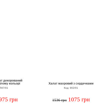
ат декорований
ілому кольорі
Халат махровий з сердечками
3567/01
Код: 902/01
975 грн
1075 грн
1536 грн