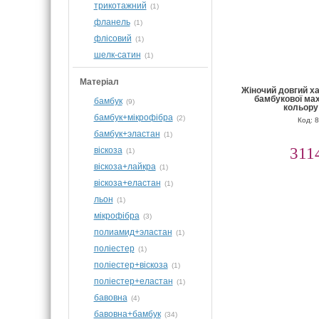
трикотажний
(1)
фланель
(1)
флісовий
(1)
шелк-сатин
(1)
Матеріал
Жіночий довгий х
бамбукової ма
бамбук
(9)
кольору
бамбук+мікрофібра
(2)
Код: 
бамбук+эластан
(1)
311
віскоза
(1)
віскоза+лайкра
(1)
віскоза+еластан
(1)
льон
(1)
мікрофібра
(3)
полиамид+эластан
(1)
поліестер
(1)
поліестер+віскоза
(1)
поліестер+еластан
(1)
бавовна
(4)
бавовна+бамбук
(34)