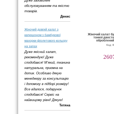
Дуже задоволені
обслуговуванням та якістю
товарів.
Денис
Жіночий довгий халат з
Жіночий халат бу
капюшоном з бамбукової
тонкої двост
оброблени
махорки фіолетового кольору
Код: 
на запах
Дуже якісний халат,
260
рекомендую! Дуже
сподобався! М‘який, тканина
натуральна, приємна на
дотик. Особливо дякую
менеджеру за консультацію
і допомогу в підборі розміру!
Все вдалося, подарунок
сподобався! Сервіс на
найвищому рівні! Дякую!
Тетяна