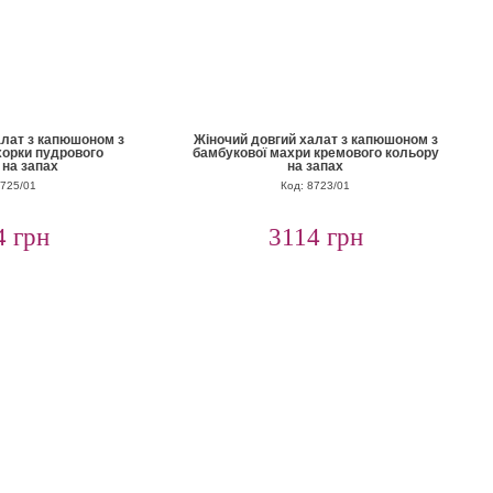
алат з капюшоном з
Жіночий довгий халат з капюшоном з
хорки пудрового
бамбукової махри кремового кольору
 на запах
на запах
8725/01
Код: 8723/01
4 грн
3114 грн