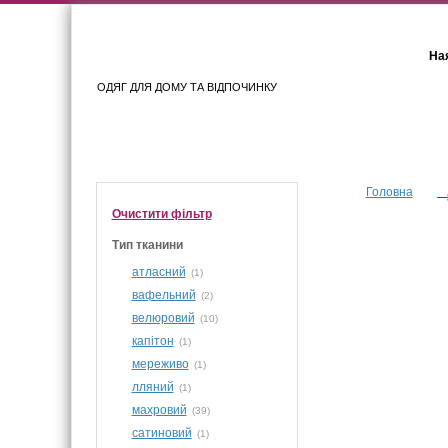
Ная
ОДЯГ ДЛЯ ДОМУ ТА ВІДПОЧИНКУ
Для жінок
Для чоловіків
Головна
Очистити фiльтр
Тип тканини
атласний
(1)
вафельний
(2)
велюровий
(10)
капітон
(1)
мереживо
(1)
лляний
(1)
махровий
(39)
сатиновий
(1)