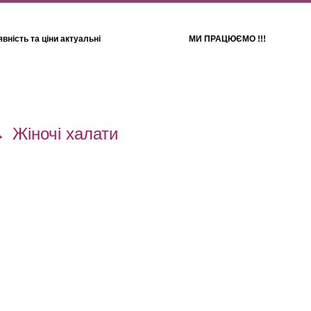
вність та ціни актуальні
МИ ПРАЦЮЄМО !!!
Для дітей
Рушники
→
Жіночі халати