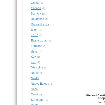
China
(1)
Cocoon
(1)
Dan-tex
(1)
Delafense
(1)
Dobra Nochka
(1)
Ellen
(1)
Er Do
(1)
Esa m.o.d.a.
(1)
Esratash
(1)
Hays
(1)
Key
(1)
L&L
(1)
Miss Line
(1)
Nautic
(1)
Nostra
(1)
Nuova Evropa
(1)
Nusa
Omoi
(1)
Жіночий бамб
візе
Serenade
(1)
Код: 