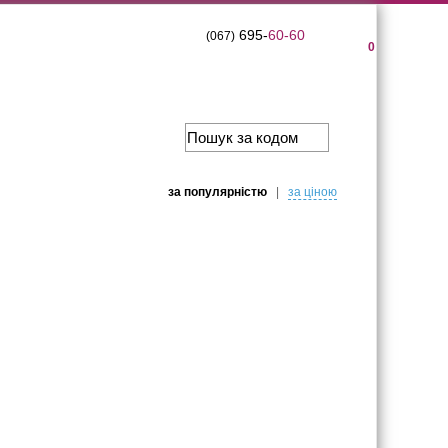
695-
60-60
(067)
0
за популярнiстю
|
за цiною