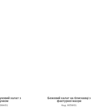
уковий халат з
Бежевий халат на блискавці з
рунком
фактурної махри
5084/01
Код: 6059/01