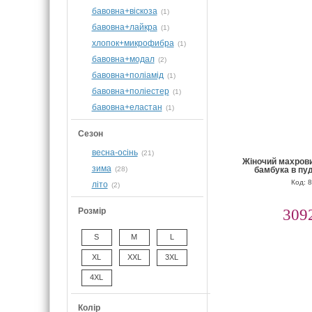
бавовна+віскоза
(1)
бавовна+лайкра
(1)
хлопок+микрофибра
(1)
бавовна+модал
(2)
бавовна+поліамід
(1)
бавовна+поліестер
(1)
бавовна+еластан
(1)
Сезон
весна-осінь
(21)
Жіночий махрови
зима
(28)
бамбука в пу
Код: 
літо
(2)
Розмір
309
S
M
L
XL
XXL
3XL
4XL
Колір