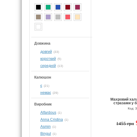
Довжина
довгий
(33)
короткий
(5)
середній
(13)
Капюшон
є
(21)
немає
(29)
Махровий хал
стразами у б
Виробник
Код: 
Alfardous
(1)
Anna Cristina
(1)
1455 грн
Asmin
(1)
Bingul
(1)