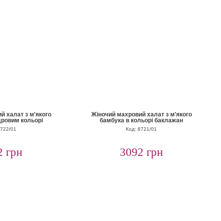
й халат з м'якого
Жіночий махровий халат з м'якого
дровим кольорі
бамбука в кольорі баклажан
8722/01
Код: 8721/01
2 грн
3092 грн