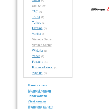
Shato
(1)
Soft Show
2865 грн
TAC
(1)
TARO
(1)
Turkey
(1)
Ukraine
(1)
Vanilla
(1)
Vienetta Secret
Virginia Secret
Wiktoria
(1)
Yener
(1)
Роксана
(1)
Роксана/Leinle
(1)
Україна
(1)
Банні халати
Махрові халати
Теплі халати
Літні халати
Велюрові халати