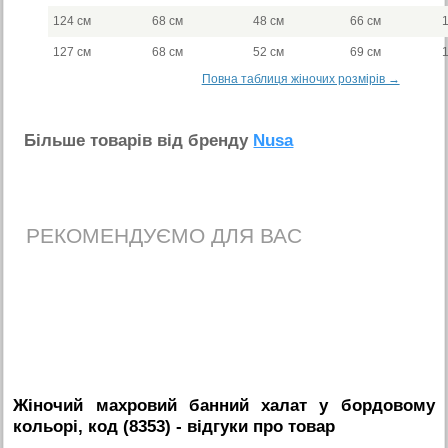
124 см
68 см
48 см
66 см
127 см
68 см
52 см
69 см
Повна таблиця жіночих розмірів →
Бiльше товарiв вiд бренду
Nusa
РЕКОМЕНДУЄМО ДЛЯ ВАС
Жіночий махровий банний халат у бордовому
кольорі, код (8353)
- вiдгуки про товар