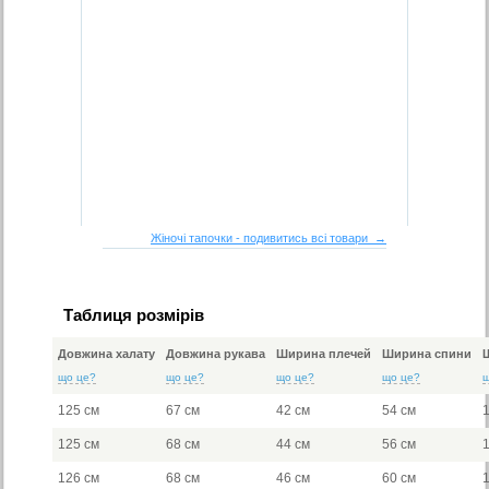
Жіночі тапочки - подивитись всі товари →
Таблиця розмірів
Довжина халату
Довжина рукава
Ширина плечей
Ширина спини
що це?
що це?
що це?
що це?
125 см
67 см
42 см
54 см
125 см
68 см
44 см
56 см
126 см
68 см
46 см
60 см