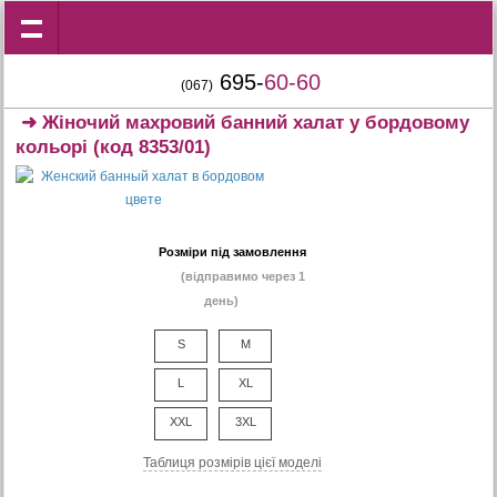
695-
60-60
(067)
➜
Жіночий махровий банний халат у бордовому
кольорі
(код 8353/01)
Розміри під замовлення
(відправимо через 1
день)
S
M
L
XL
XXL
3XL
Таблиця розмiрiв цiєї моделi