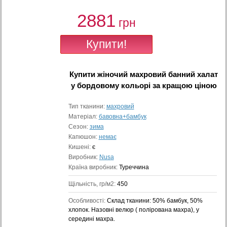
2881
грн
Купити
жіночий махровий банний халат
у бордовому кольорі
за кращою ціною
Тип тканини:
махровий
Матеріал:
бавовна+бамбук
Сезон:
зима
Капюшон:
немає
Кишені:
є
Виробник:
Nusa
Країна виробник:
Туреччина
Щільність, гр/м2:
450
Особливості:
Cклад тканини: 50% бамбук, 50%
хлопок. Назовні велюр ( полірована махра), у
середині махра.