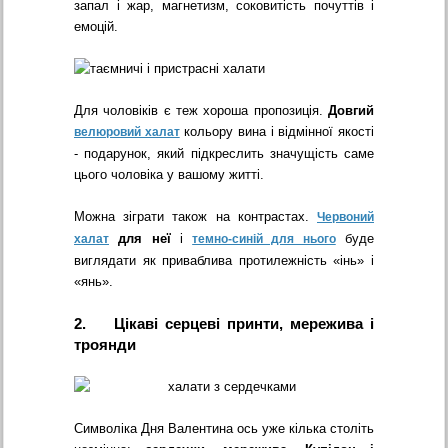
запал і жар, магнетизм, соковитість почуттів і
емоцій.
Для чоловіків є теж хороша пропозиція.
Довгий
кольору вина і відмінної якості
велюровий халат
- подарунок, який підкреслить значущість саме
цього чоловіка у вашому житті.
Можна зіграти також на контрастах.
Червоний
для неї
і
буде
халат
темно-синій для нього
виглядати як приваблива протилежність «інь» і
«янь».
2. Цікаві серцеві принти, мережива і
троянди
Символіка Дня Валентина ось уже кілька століть