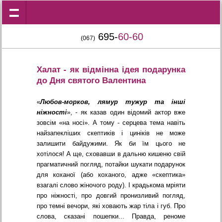
695-
60-60
(067)
Халат - як відмінна ідея подарунка
до Дня святого Валентина
«
Любов-морков, лямур тужур та інші
ніжності
», - як казав один відомий актор вже
зовсім «на носі». А тому - серцева тема навіть
найзапекліших скептиків і циніків не може
залишити байдужими. Як би їм цього не
хотілося! А ще, сховавши в дальню кишеню свій
прагматичний погляд, потайки шукати подарунок
для коханої (або коханого, адже «скептика»
взагалі слово жіночого роду). І крадькома мріяти
про ніжності, про довгий пронизливий погляд,
про темні вечори, які ховають жар тіла і губ. Про
слова, сказані пошепки... Правда, реноме