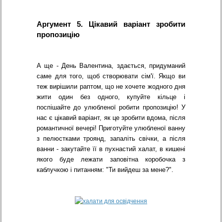
Аргумент 5. Цікавий варіант зробити
пропозицію
А ще - День Валентина, здається, придуманий
саме для того, щоб створювати сім'ї. Якщо ви
теж вирішили раптом, що не хочете жодного дня
жити один без одного, купуйте кільце і
поспішайте до улюбленої робити пропозицію! У
нас є цікавий варіант, як це зробити вдома, після
романтичної вечері! Приготуйте улюбленої ванну
з пелюстками троянд, запаліть свічки, а після
ванни - закутайте її в пухнастий халат, в кишені
якого буде лежати заповітна коробочка з
каблучкою і питанням: "Ти вийдеш за мене?".