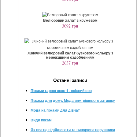
Велюровий халат з кружевом
3092 грн
Жіночий велюровий халат бузкового кольору з
мереживним оздобленням
2637 грн
Останнi записи
Піжами гарної якості - якісний сон
Піжама для дому. Мода внутрішнього затишку
Мода на піжами для дівчат
Види піжам
Як прати, відбілювати та виварювати рушники