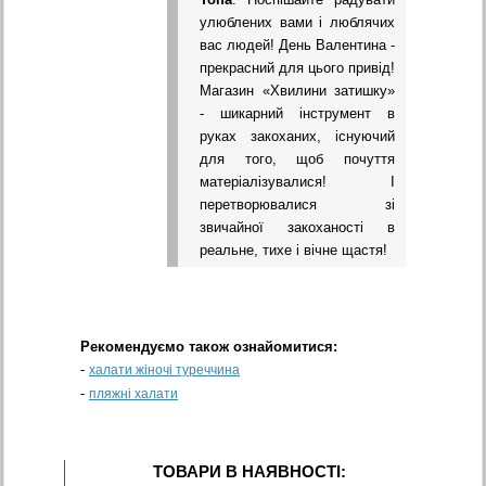
улюблених вами і люблячих
вас людей! День Валентина -
прекрасний для цього привід!
Магазин «Хвилини затишку»
- шикарний інструмент в
руках закоханих, існуючий
для того, щоб почуття
матеріалізувалися! І
перетворювалися зі
звичайної закоханості в
реальне, тихе і вічне щастя!
Рекомендуємо також ознайомитися:
-
халати жіночі туреччина
-
пляжні халати
ТОВАРИ В НАЯВНОСТI: