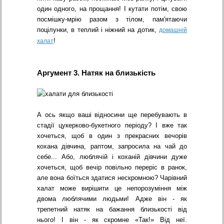
один одного, на прощання! І кутати потім, свою
посмішку-мрію разом з тілом, пам'ятаючи
поцілунки, в теплий і ніжний на дотик,
домашній
!
халат
Аргумент 3. Натяк на близькість
А ось якщо ваші відносини ще перебувають в
стадії цукерково-букетного періоду? І вже так
хочеться, щоб в один з прекрасних вечорів
кохана дівчина, раптом, запросила на чай до
себе... Або, люблячій і коханій дівчини дуже
хочеться, щоб вечір повільно переріс в ранок,
але вона боїться здатися нескромною? Чарівний
халат може вирішити це непорозуміння між
двома люблячими людьми! Адже він - як
трепетний натяк на бажання близькості від
нього! І він - як скромне «Так!» Від неї.