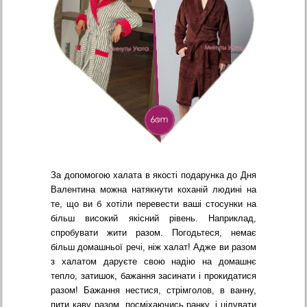
За допомогою халата в якості подарунка до Дня
Валентина можна натякнути коханій людині на
те, що ви б хотіли перевести ваші стосунки на
більш високий якісний рівень. Наприклад,
спробувати жити разом. Погодьтеся, немає
більш домашньої речі, ніж халат! Адже ви разом
з халатом даруєте свою надію на домашнє
тепло, затишок, бажання засинати і прокидатися
разом! Бажання нестися, стрімголов, в ванну,
пити каву разом, посміхаючись ранку, і цілувати