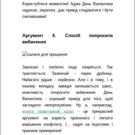
Користуйтеся моментом! Адже День Валентина
надихає, окрилює, дає привід сподіватися і бути
сміливішими!
Аргумент 4. Спосіб попросити
вибачення
Закохані і люблячі іноді сваряться. Так
трапляється. Зазвичай - через дрібниці.
Набагато рідше - серйозно. Але і в тому, і в
іншому випадку, завжди залишається шанс,
можливість попросити вибачення. День
Валентина - хороший привід для того, щоб
загладити непорозуміння. Ну а, наприклад,
- це прекрасний
купити трикотажний халат
аргумент на користь приємного і легкого
вирішення конфлікту. І... надія на бурхливе і
приємне примирення!