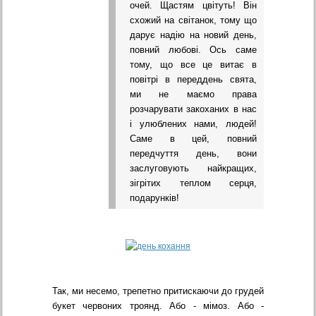
очей. Щастям цвітуть! Він
схожий на світанок, тому що
дарує надію на новий день,
повний любові. Ось саме
тому, що все це витає в
повітрі в переддень свята,
ми не маємо права
розчарувати закоханих в нас
і улюблених нами, людей!
Саме в цей, повний
передчуття день, вони
заслуговують найкращих,
зігрітих теплом серця,
подарунків!
Так, ми несемо, трепетно притискаючи до грудей
букет червоних троянд. Або - мімоз. Або -