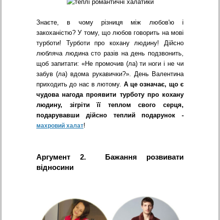
Знаєте, в чому різниця між любов'ю і
закоханістю? У тому, що любов говорить на мові
турботи! Турботи про кохану людину! Дійсно
любляча людина сто разів на день подзвонить,
щоб запитати: «Не промочив (ла) ти ноги і не чи
забув (ла) вдома рукавички?». День Валентина
приходить до нас в лютому.
А це означає, що є
чудова нагода проявити турботу про кохану
людину, зігріти її теплом свого серця,
подарувавши дійсно теплий подарунок -
!
махровий халат
Аргумент 2. Бажання розвивати
відносини