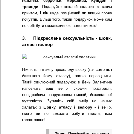
незмінна:
сердечки, мережива, Купідон і
троянди
. Подаруйте коханій халатик з таким
принтом, і він буде розцінений як вищий прояв
почуттів. Більш того, такий подарунок може сам
по собі бути ексклюзивною валентинкою!
3. Підкреслена сексуальність - шовк,
атлас і велюр
Ніжність, інтимну прохолоду шовку (так само як і
близького йому атласу), важко переоцінити.
Такий хвилюючий подарунок в День Валентина
наповнить ваш вечір іскрами пристрасті,
непідробним напруженням емоцій, божевільної
чуттєвістю. Зупиніть свій вибір на наших
халатах з
шовку, атласу і велюру
- і вечір,
якого ви не зможете забути ніколи, вам
гарантовано!
Топа
: Поспішайте радувати