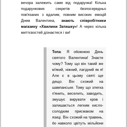
вечора залежить саме від подарунка! Кілька
подарункових секретів безпосередньо
пов'язаних з вдалим, повним високих емоцій
Днем Валентина,
знають співробітники
магазину «Хвилини Затишку»
! А через кілька
миттєвостей дізнаєтеся і ви!
Топа
: Я обожнюю День
святого Валентина! Знаєте
чому? Тому що він такий же
м'який, ніжний, лагідний як я!
Але є в цьому святі ще
дещо. Він схожий на
шампанське. Тому що злегка
п'янить, веселить, заводить,
змушує вирувати кров і
залишається легким кисло-
солодким присмаком на
язиці. Він схожий на травень,
бо навколо цвітуть мільйони