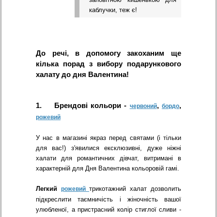
каблучки, теж є!
До речі, в допомогу закоханим ще
кілька порад з вибору подарункового
халату до дня Валентина!
1. Брендові кольори -
,
,
червоний
бордо
рожевий
У нас в магазині якраз перед святами (і тільки
для вас!) з'явилися ексклюзивні, дуже ніжні
халати для романтичних дівчат, витримані в
характерній для Дня Валентина кольоровій гамі.
Легкий
трикотажний халат дозволить
рожевий
підкреслити таємничість і жіночність вашої
улюбленої, а пристрасний колір стиглої сливи -