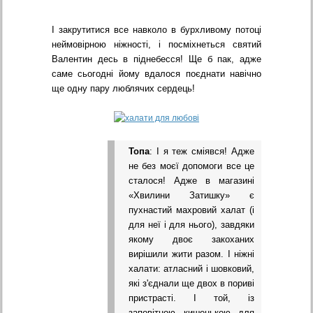
І закрутитися все навколо в бурхливому потоці
неймовірною ніжності, і посміхнеться святий
Валентин десь в піднебесся! Ще б пак, адже
саме сьогодні йому вдалося поєднати навічно
ще одну пару люблячих сердець!
Топа
: І я теж сміявся! Адже
не без моєї допомоги все це
сталося! Адже в магазині
«Хвилини Затишку» є
пухнастий махровий халат (і
для неї і для нього), завдяки
якому двоє закоханих
вирішили жити разом. І ніжні
халати: атласний і шовковий,
які з'єднали ще двох в пориві
пристрасті. І той, із
заповітною кишенькою для