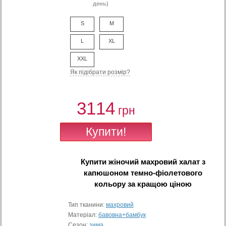
день)
S
M
L
XL
XXL
Як підібрати розмір?
3114
грн
Купити
жіночий махровий халат з
капюшоном темно-фіолетового
кольору
за кращою ціною
Тип тканини:
махровий
Матеріал:
бавовна+бамбук
Сезон:
зима