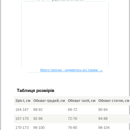
Жіночі тапочки - подивитись всі товари →
Таблиця розмірів
Зріст, см
Обхват грудей, см
Обхват талії, см
Обхват стегон, см
164-167
88-92
68-72
90-94
167-170
92-96
72-76
94-98
170-173
96-100
76-80
98-104