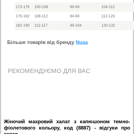
173-176
100-108
80-84
104-112
176-182
108-112
84-90
112-120
182-190
112-117
90-104
120-132
Бiльше товарiв вiд бренду
Nusa
РЕКОМЕНДУЄМО ДЛЯ ВАС
Жіночий махровий халат з капюшоном темно-
фіолетового кольору, код (8887)
- вiдгуки про