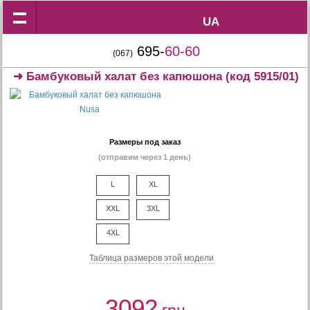
UA
UA
695-
60-60
(067)
➜
Бамбуковый халат без капюшона
(код 5915/01)
Размеры под заказ
(отправим через 1 день)
L
XL
XXL
3XL
4XL
Таблица размеров этой модели
3092