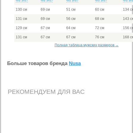
что это?
что это?
что это?
что это?
что эт
130 см
69 см
51 см
60 см
134 с
131 см
69 см
56 см
68 см
143 с
129 см
67 см
64 см
72 см
156 с
131 см
67 см
67 см
76 см
168 с
Полная таблица мужских размеров →
Больше товаров бренда
Nusa
РЕКОМЕНДУЕМ ДЛЯ ВАС