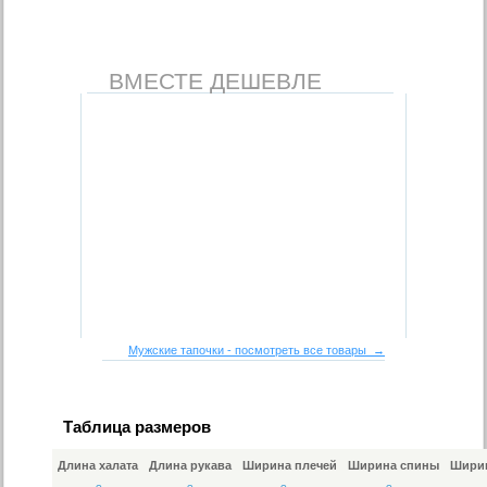
ВМЕСТЕ ДЕШЕВЛЕ
Мужские тапочки - посмотреть все товары →
Таблица размеров
Длина халата
Длина рукава
Ширина плечей
Ширина спины
Ширин