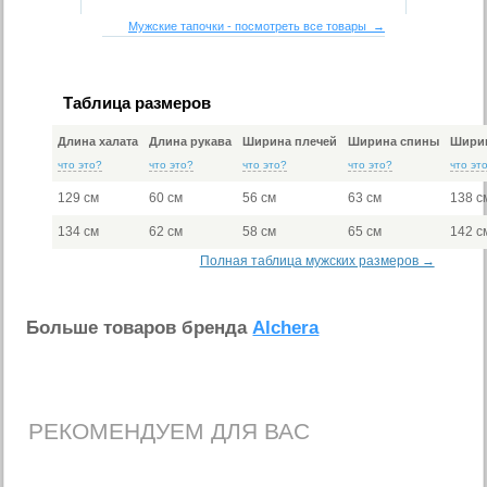
Мужские тапочки - посмотреть все товары →
Таблица размеров
Длина халата
Длина рукава
Ширина плечей
Ширина спины
Ширин
что это?
что это?
что это?
что это?
что эт
129 см
60 см
56 см
63 см
138 с
134 см
62 см
58 см
65 см
142 с
Полная таблица мужских размеров →
Больше товаров бренда
Alchera
РЕКОМЕНДУЕМ ДЛЯ ВАС