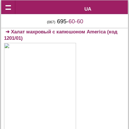
UA
UA
695-
60-60
(067)
➜
Халат махровый с капюшоном America
(код
1201/01)