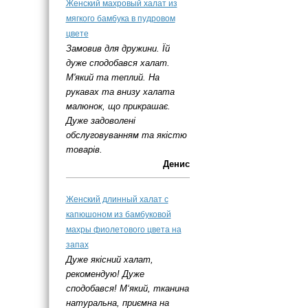
Женский махровый халат из
мягкого бамбука в пудровом
цвете
Замовив для дружини. Їй
дуже сподобався халат.
М'який та теплий. На
рукавах та внизу халата
малюнок, що прикрашає.
Дуже задоволені
обслуговуванням та якістю
товарів.
Денис
Женский длинный халат с
капюшоном из бамбуковой
махры фиолетового цвета на
запах
Дуже якісний халат,
рекомендую! Дуже
сподобався! М‘який, тканина
натуральна, приємна на