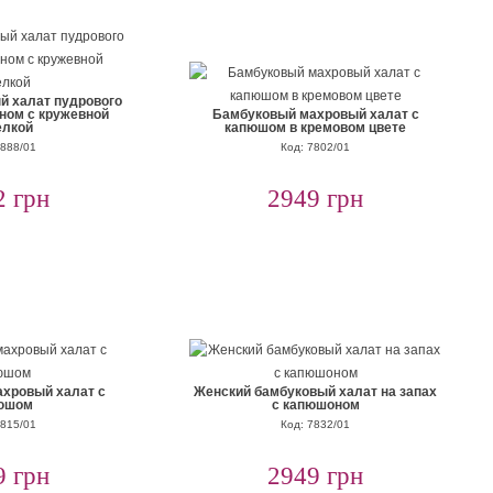
й халат пудрового
ном с кружевной
Бамбуковый махровый халат с
елкой
капюшом в кремовом цвете
8888/01
Код: 7802/01
2 грн
2949 грн
хровый халат с
Женский бамбуковый халат на запах
юшом
с капюшоном
7815/01
Код: 7832/01
9 грн
2949 грн