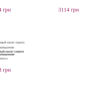
4 грн
3114 грн
ый халат серого
капюшоном
8889/01
8 грн