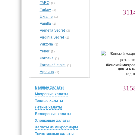
TARO
(1)
Turkey
(1)
311
Ukraine
(1)
Vanilla
(1)
Vienetta Secret
(3)
Virginia Secret
(1)
Wiktoria
(1)
Yener
(1)
Роксана
(1)
Роксана/Leinle
Женский махров
(1)
цвета с 
Украина
(1)
Код: 
315
Банные халаты
Махровые халаты
Теплые халаты
Летние халаты
Велюровые халаты
Хлопковые халаты
Халаты из микрофибры
Трикотажные халаты