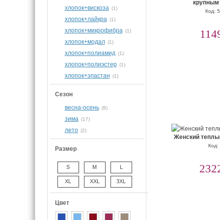
крупным
хлопок+вискоза
(1)
Код: 
хлопок+лайкра
(1)
хлопок+микрофибра
(1)
114
хлопок+модал
(1)
хлопок+полиамид
(1)
хлопок+полиэстер
(1)
хлопок+эластан
(1)
Сезон
весна-осень
(8)
зима
(17)
лето
(2)
Женский теплый
Код:
Размер
232
S
M
L
XL
XXL
3XL
Цвет