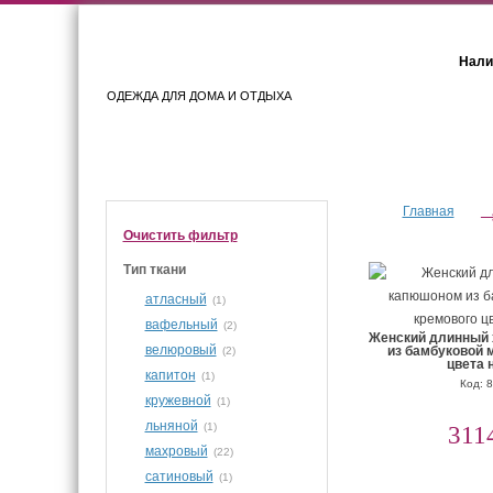
Нали
ОДЕЖДА ДЛЯ ДОМА И ОТДЫХА
Женщинам
Мужчинам
Главная
Очистить фильтр
Тип ткани
атласный
(1)
вафельный
(2)
Женский длинный 
велюровый
из бамбуковой 
(2)
цвета 
капитон
(1)
Код: 
кружевной
(1)
льняной
(1)
311
махровый
(22)
сатиновый
(1)