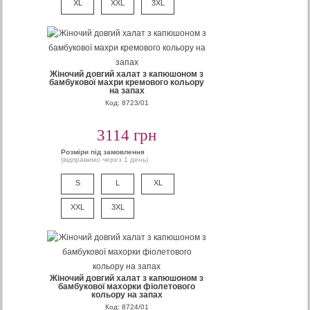
XL
XXL
3XL
Жіночий довгий халат з капюшоном з
бамбукової махри кремового кольору
на запах
Код: 8723/01
3114 грн
Розміри під замовлення
(відправимо через 1 день)
S
L
XL
XXL
3XL
Жіночий довгий халат з капюшоном з
бамбукової махорки фіолетового
кольору на запах
Код: 8724/01