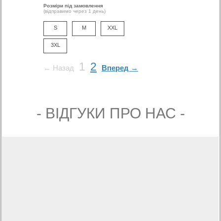
Розміри під замовлення
(відправимо через 1 день)
S
M
XXL
3XL
1
2
← Назад
Вперед →
- ВIДГУКИ ПРО НАС -