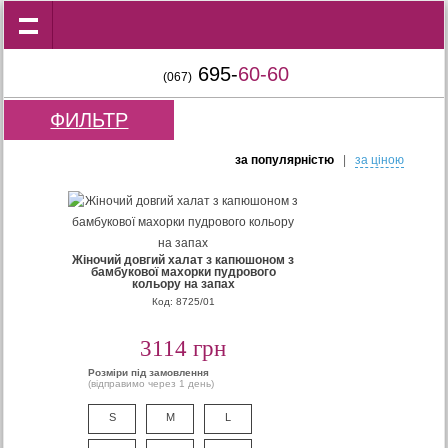
695-
60-60
(067)
ФИЛЬТР
за популярнiстю
|
за цiною
Жіночий довгий халат з капюшоном з
бамбукової махорки пудрового
кольору на запах
Код: 8725/01
3114 грн
Розміри під замовлення
(відправимо через 1 день)
S
M
L