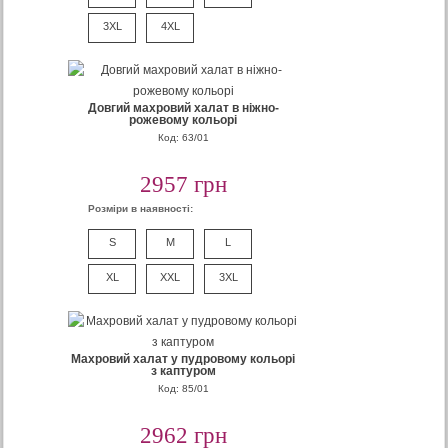
3XL
4XL
Довгий махровий халат в ніжно-
рожевому кольорі
Код: 63/01
2957 грн
Розміри в наявності:
S
M
L
XL
XXL
3XL
Махровий халат у пудровому кольорі
з каптуром
Код: 85/01
2962 грн