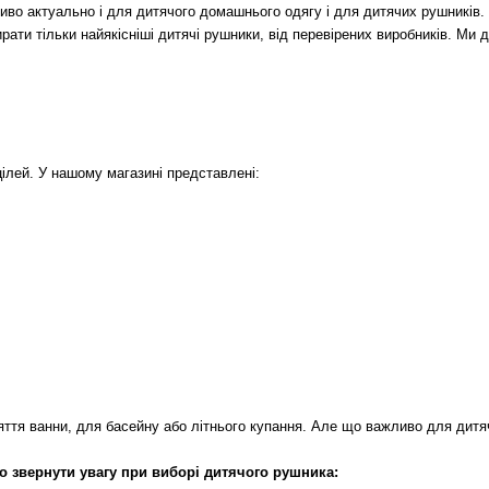
ливо актуально і для дитячого домашнього одягу і для дитячих рушників
рати тільки найякісніші дитячі рушники, від перевірених виробників. Ми 
цілей. У нашому магазині представлені:
йняття ванни, для басейну або літнього купання. Але що важливо для дит
о звернути увагу при виборі дитячого рушника: