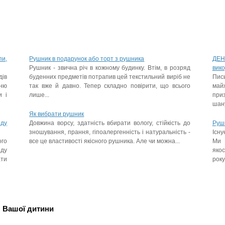
пи,
Рушник в подарунок або торт з рушника
ДЕН
Рушник - звична річ в кожному будинку. Втім, в розряд
вик
дів
буденних предметів потрапив цей текстильний виріб не
Пис
нню
так вже й давно. Тепер складно повірити, що всього
май
и і
лише...
при
шану
Як вибрати рушник
яду
Довжина ворсу, здатність вбирати вологу, стійкість до
Рушн
зношування, прання, гіпоалергенність і натуральність -
Існу
го
все це властивості якісного рушника. Але чи можна...
Ми 
яду
яко
ти
року,
я Вашої дитини