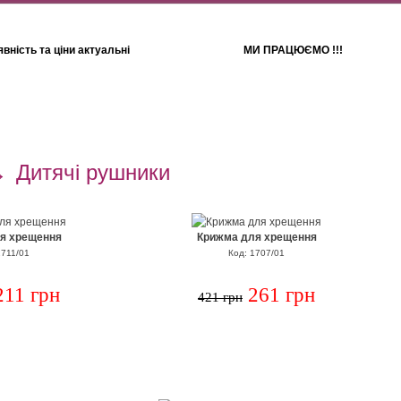
вність та ціни актуальні
МИ ПРАЦЮЄМО !!!
Для дітей
Рушники
→
Дитячі рушники
я хрещення
Крижма для хрещення
1711/01
Код: 1707/01
211 грн
261 грн
421 грн