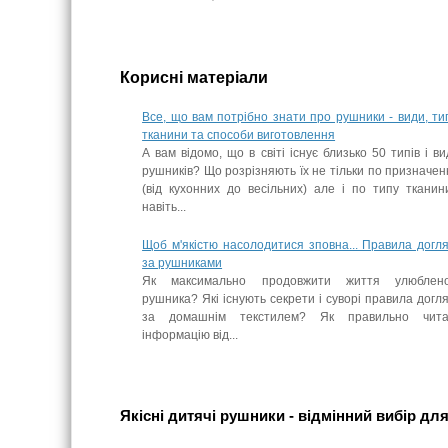
Корисні матеріали
Все, що вам потрібно знати про рушники - види, ти
тканини та способи виготовлення
А вам відомо, що в світі існує близько 50 типів і ви
рушників? Що розрізняють їх не тільки по призначе
(від кухонних до весільних) але і по типу тканин
навіть...
Щоб м'якістю насолодитися зповна... Правила догл
за рушниками
Як максимально продовжити життя улюблено
рушника? Які існують секрети і суворі правила догл
за домашнім текстилем? Як правильно чита
інформацію від...
Якісні дитячі рушники - відмінний вибір дл