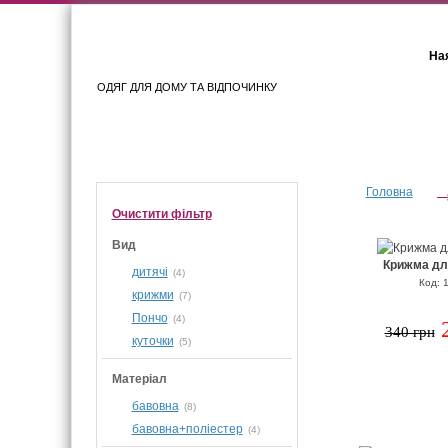
Ная
ОДЯГ ДЛЯ ДОМУ ТА ВІДПОЧИНКУ
Для жінок
Для чоловіків
Головна
Очистити фiльтр
Вид
Крижма дл
дитячі
(4)
Код: 
крижми
(7)
Пончо
(4)
340 грн
куточки
(5)
Матеріал
бавовна
(8)
бавовна+поліестер
(4)