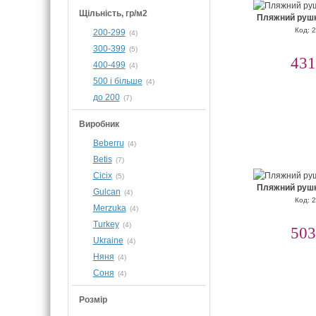
Щільність, гр/м2
Пляжний рушн
Код: 
200-299
(4)
300-399
(5)
431
400-499
(4)
500 і більше
(4)
до 200
(7)
Виробник
Beberru
(4)
Betis
(7)
Cicix
(5)
Пляжний рушн
Gulcan
(4)
Код: 
Merzuka
(4)
Turkey
(4)
503
Ukraine
(4)
Няня
(4)
Соня
(4)
Розмір