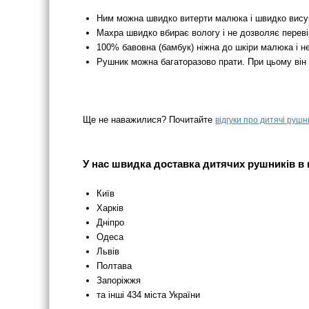
Ним можна швидко витерти малюка і швидко вису
Махра швидко вбирає вологу і не дозволяє перевір
100% бавовна (бамбук) ніжна до шкіри малюка і н
Рушник можна багаторазово прати. При цьому він 
Ще не наважилися? Почитайте
відгуки про дитячі рушн
У нас швидка доставка дитячих рушників в 
Київ
Харків
Дніпро
Одеса
Львів
Полтава
Запоріжжя
та інші 434 міста України