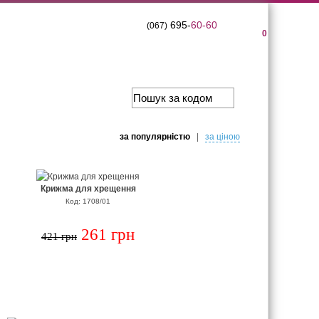
695-
60-60
(067)
0
за популярнiстю
|
за цiною
Крижма для хрещення
Код: 1708/01
261 грн
421 грн