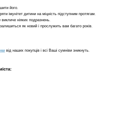
шити його.
яти імунітет дитини на міцність підступним протягам.
е викличе ніяких подразнень.
залишиться як новий і прослужить вам багато років.
від наших покупців і всі Ваші сумніви зникнуть.
ики
міста: