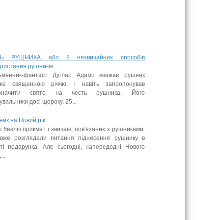
Ь РУШНИКА або 8 незвичайних способів
ористання рушників
ьменник-фантаст Дуглас Адамс вважав рушник
же священною річчю, і навіть запропонував
значити свято на честь рушника. Його
вальники досі щороку, 25...
ик на Новий рік
є безліч прикмет і звичаїв, пов'язаних з рушниками.
вже розглядали питання піднесення рушнику в
сті подарунка. Але сьогодні, напередодні Нового
...