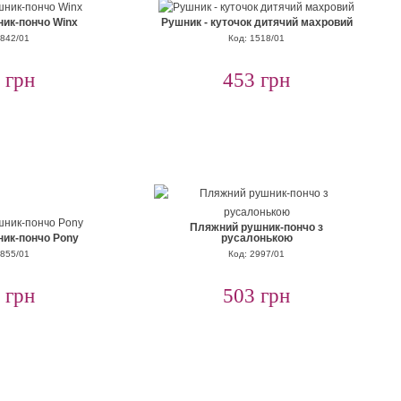
ик-пончо Winx
Рушник - куточок дитячий махровий
2842/01
Код: 1518/01
 грн
453 грн
Пляжний рушник-пончо з
ик-пончо Pony
русалонькою
2855/01
Код: 2997/01
 грн
503 грн