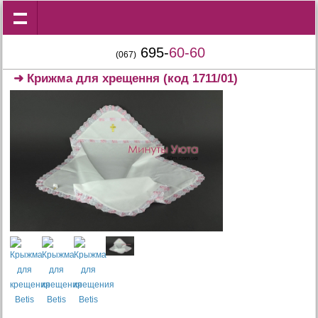
695-
60-60
(067)
➜
Крижма для хрещення
(код 1711/01)