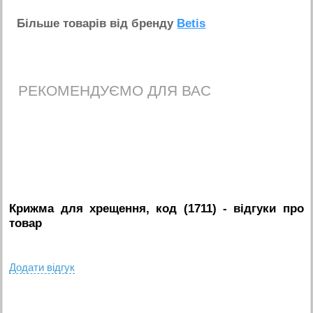
Бiльше товарiв вiд бренду
Betis
РЕКОМЕНДУЄМО ДЛЯ ВАС
Крижма для хрещення, код (1711)
- вiдгуки про
товар
Додати вiдгук