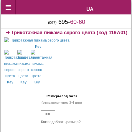
UA
UA
695-
60-60
(067)
➜
Трикотажная пижама серого цвета
(код 1197/01)
Размеры под заказ
(отправим через 3-4 дня)
XXL
Как подобрать размер?