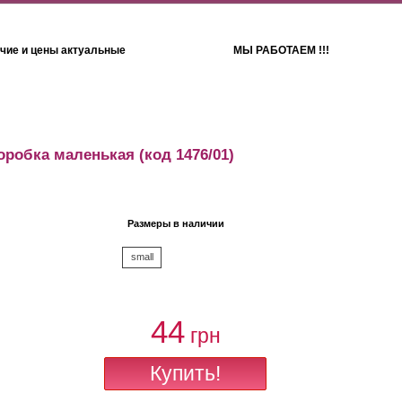
чие и цены актуальные
МЫ РАБОТАЕМ !!!
Детям
Полотенца
оробка маленькая
(код 1476/01)
Размеры в наличии
small
44
грн