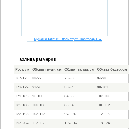
Мужские тапочки - посмотреть все товары →
Таблица размеров
Рост, см
Обхват груди, см
Обхват талии, см
Обхват бедер, см
167-173
88-92
76-80
94-98
173-179
92-96
80-84
98-102
179-185
96-100
84-88
102-106
185-188
100-108
88-94
106-112
188-193
108-112
94-104
112-118
193-204
112-117
104-114
118-126