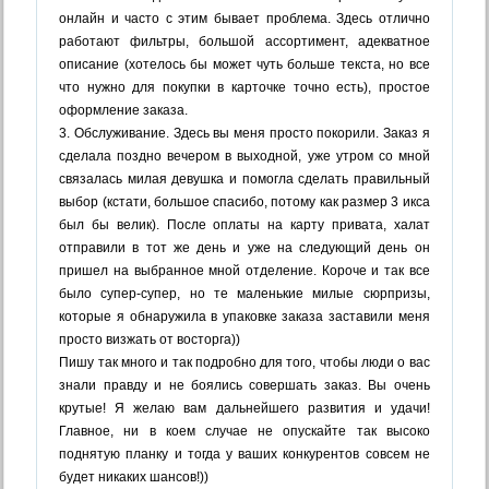
онлайн и часто с этим бывает проблема. Здесь отлично
работают фильтры, большой ассортимент, адекватное
описание (хотелось бы может чуть больше текста, но все
что нужно для покупки в карточке точно есть), простое
оформление заказа.
3. Обслуживание. Здесь вы меня просто покорили. Заказ я
сделала поздно вечером в выходной, уже утром со мной
связалась милая девушка и помогла сделать правильный
выбор (кстати, большое спасибо, потому как размер 3 икса
был бы велик). После оплаты на карту привата, халат
отправили в тот же день и уже на следующий день он
пришел на выбранное мной отделение. Короче и так все
было супер-супер, но те маленькие милые сюрпризы,
которые я обнаружила в упаковке заказа заставили меня
просто визжать от восторга))
Пишу так много и так подробно для того, чтобы люди о вас
знали правду и не боялись совершать заказ. Вы очень
крутые! Я желаю вам дальнейшего развития и удачи!
Главное, ни в коем случае не опускайте так высоко
поднятую планку и тогда у ваших конкурентов совсем не
будет никаких шансов!))