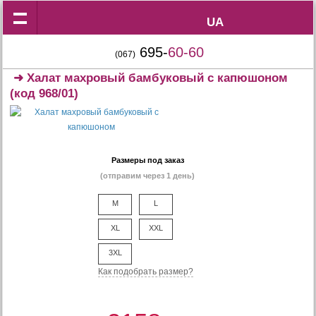
UA
UA
695-
60-60
(067)
➜
Халат махровый бамбуковый с капюшоном
(код 968/01)
Размеры под заказ
(отправим через 1 день)
M
L
XL
XXL
3XL
Как подобрать размер?