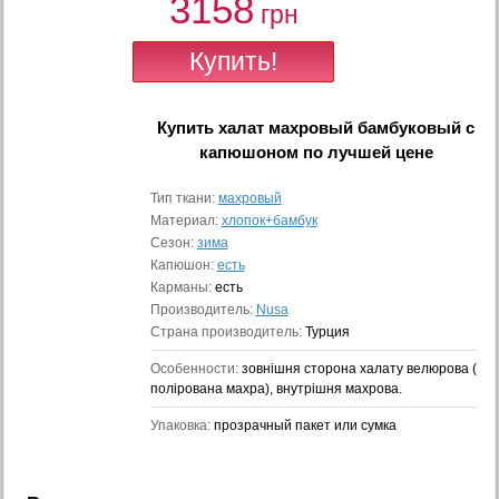
3158
грн
Купить
халат махровый бамбуковый с
капюшоном
по лучшей цене
Тип ткани:
махровый
Материал:
хлопок+бамбук
Сезон:
зима
Капюшон:
есть
Карманы:
есть
Производитель:
Nusa
Страна производитель:
Турция
Особенности:
зовнішня сторона халату велюрова (
полірована махра), внутрішня махрова.
Упаковка:
прозрачный пакет или сумка