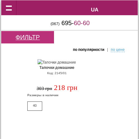
UA
UA
695-
60-60
(067)
ФИЛЬТР
по популярности
|
по цене
Тапочки домашние
Код: 2145/01
218 грн
303 грн
Размеры в наличии
40