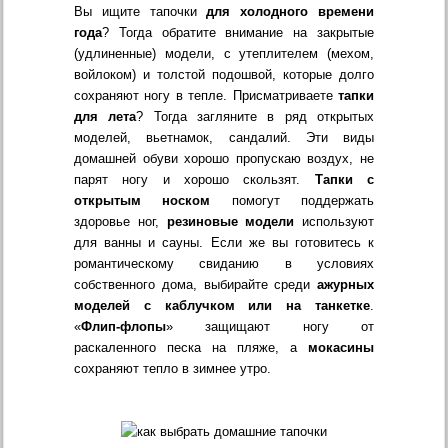
Вы ищите тапочки
для холодного времени
года
? Тогда обратите внимание на закрытые
(удлиненные) модели, с утеплителем (мехом,
войлоком) и толстой подошвой, которые долго
сохраняют ногу в тепле. Присматриваете
тапки
для лета
? Тогда загляните в ряд открытых
моделей, вьетнамок, сандалий. Эти виды
домашней обуви хорошо пропускаю воздух, не
парят ногу и хорошо скользят.
Тапки с
открытым носком
помогут поддержать
здоровье ног,
резиновые модели
используют
для ванны и сауны. Если же вы готовитесь к
романтическому свиданию в условиях
собственного дома, выбирайте среди
ажурных
моделей с каблучком или на танкетке
.
«
Флип-флопы
» защищают ногу от
раскаленного песка на пляже, а
мокасины
сохраняют тепло в зимнее утро.