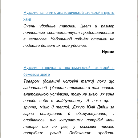
Мужские тапочки с анатомической стелькой в цвете
хаки
Очень удобные тапочки. Цвет и размер
полностью соответствует представленным
в каталоге. Небольшой подъём стельки на
подошве делает их ещё удобнее.
Ирина
Мужские тапочки с анатомической стелькой в
бежевом цвете
Товаром (домашні чоловічі тапки) поки що
задоволений. (Уперше стикаюся з так званою
анатомічною устілкою, тому не знаю, як вона
поведе себе в майбутньому. А поки що –
зручно, м'яко й тепло). Дякую Юлії Дядик за
гарне спілкування й обслуговування, і
сподіваюсь, що купуватиму потрібні мені
товари ще не раз, у магазині чимало
потрібних речей. Побажання: зробити