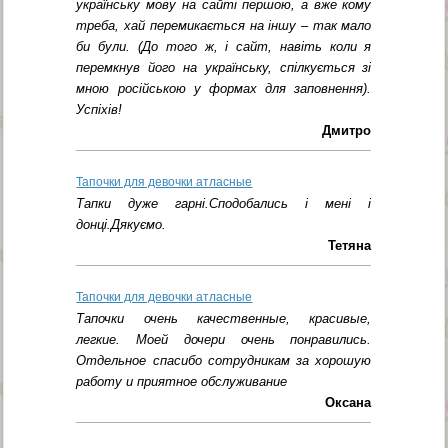
українську мову на сайті першою, а вже кому
треба, хай перемикається на іншу – так мало
би були. (До того ж, і сайт, навіть коли я
перемкнув його на українську, спілкується зі
мною російською у формах для заповнення).
Успіхів!
Дмитро
Тапочки для девочки атласные
Тапки дуже гарні.Сподобались і мені і
донці.Дякуємо.
Тетяна
Тапочки для девочки атласные
Тапочки очень качественные, красивые,
легкие. Моей дочери очень понравились.
Отдельное спасибо сотрудникам за хорошую
работу и приятное обслуживание
Оксана