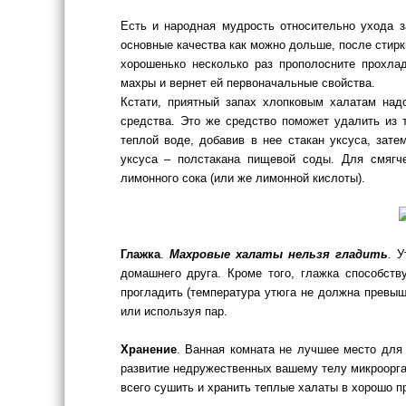
Есть и народная мудрость относительно ухода 
основные качества как можно дольше, после стирк
хорошенько несколько раз прополосните прохла
махры и вернет ей первоначальные свойства.
Кстати, приятный запах хлопковым халатам над
средства. Это же средство поможет удалить из 
теплой воде, добавив в нее стакан уксуса, зате
уксуса – полстакана пищевой соды. Для смягч
лимонного сока (или же лимонной кислоты).
Глажка
.
Махровые халаты нельзя гладить
. 
домашнего друга. Кроме того, глажка способст
прогладить (температура утюга не должна превыш
или используя пар.
Хранение
. Ванная комната не лучшее место для
развитие недружественных вашему телу микроорга
всего сушить и хранить теплые халаты в хорошо п