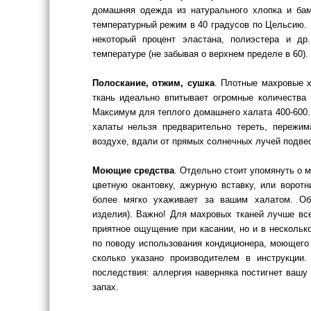
домашняя одежда из натурального хлопка и бам
температурный режим в 40 градусов по Цельсию. 
некоторый процент эластана, полиэстера и др
температуре (не забывая о верхнем пределе в 60).
Полоскание, отжим, сушка
. Плотные махровые х
ткань идеально впитывает огромные количества 
Максимум для теплого домашнего халата 400-600.
халаты нельзя предварительно тереть, пережим
воздухе, вдали от прямых солнечных лучей подвес
Моющие средства
. Отдельно стоит упомянуть о 
цветную окантовку, ажурную вставку, или воротн
более мягко ухаживает за вашим халатом. Обя
изделия). Важно! Для махровых тканей лучше все
приятное ощущение при касании, но и в нескольк
по поводу использования кондиционера, моющего с
сколько указано производителем в инструкции
последствия: аллергия наверняка постигнет вашу 
запах.