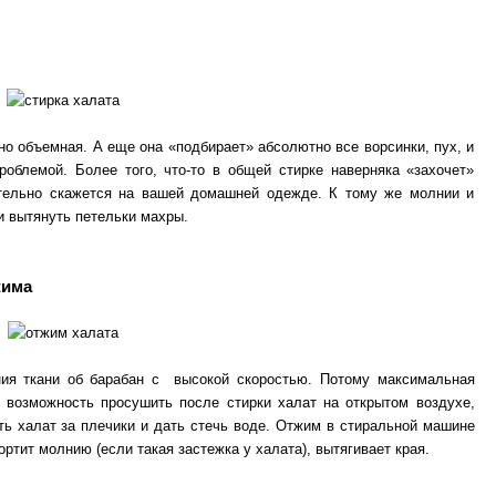
но объемная. А еще она «подбирает» абсолютно все ворсинки, пух, и
роблемой. Более того, что-то в общей стирке наверняка «захочет»
тельно скажется на вашей домашней одежде. К тому же молнии и
и вытянуть петельки махры.
жима
ия ткани об барабан с высокой скоростью. Потому максимальная
ь возможность просушить после стирки халат на открытом воздухе,
ть халат за плечики и дать стечь воде. Отжим в стиральной машине
ортит молнию (если такая застежка у халата), вытягивает края.