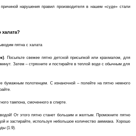
ь причиной нарушения правил производителя в нашем «суде» стали
о халата?
к)
. Посыпьте свежее пятно детской присыпкой или крахмалом, для
 минут. Затем – стряхните и постирайте в теплой воде с обычным для
те бумажным полотенцем. С изнаночной – полейте на пятно немного
райте.
ного тампона, смоченного в спирте.
 водой! От этого пятно станет большим и желтым. Промокните пятно
дой и застирайте, используя небольшое количество аммиака. Хорошо
ды (1:9).