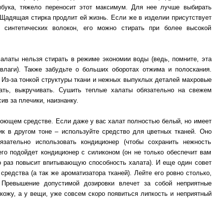
бука, тяжело переносит этот максимум. Для нее лучше выбирать
Щадящая стирка продлит ей жизнь. Если же в изделии присутствует
. синтетических волокон, его можно стирать при более высокой
алаты нельзя стирать в режиме экономии воды (ведь, помните, эта
влаги). Также забудьте о больших оборотах отжима и полоскания.
 Из-за тонкой структуры ткани и нежных выпуклых деталей махровые
ать, выкручивать. Сушить теплые халаты обязательно на свежем
ив за плечики, наизнанку.
моющем средстве. Если даже у вас халат полностью белый, но имеет
ик в другом тоне – используйте средство для цветных тканей. Оно
зательно использовать кондиционер (чтобы сохранить нежность
го подойдет кондиционер с силиконом (он не только обеспечит вам
о раз повысит впитывающую способность халата). И еще один совет
редства (а так же ароматизатора тканей). Лейте его ровно столько,
. Превышение допустимой дозировки влечет за собой неприятные
кожу, а у вещи, уже совсем скоро появиться липкость и неприятный