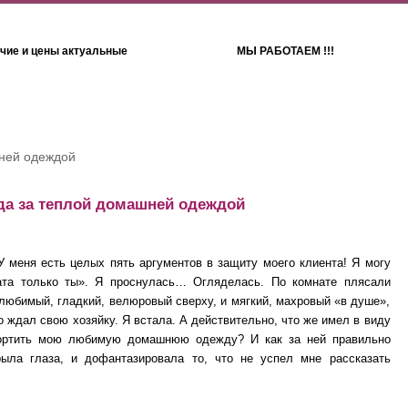
чие и цены актуальные
МЫ РАБОТАЕМ !!!
Детям
Полотенца
шней одеждой
ода за теплой домашней одеждой
У меня есть целых пять аргументов в защиту моего клиента! Я могу
вата только ты». Я проснулась… Огляделась. По комнате плясали
любимый, гладкий, велюровый сверху, и мягкий, махровый «в душе»,
о ждал свою хозяйку. Я встала. А действительно, что же имел в виду
портить мою любимую домашнюю одежду? И как за ней правильно
ыла глаза, и дофантазировала то, что не успел мне рассказать