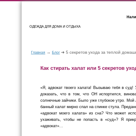
Нали
ОДЕЖДА ДЛЯ ДОМА И ОТДЫХА
Женщинам
Мужчинам
→
➜ 5 секретов ухода за теплой дома
Главная
Блог
Как стирать халат или 5 секретов ух
«Я, адвокат твоего халата! Вызываю тебя в суд! 
доказать, что в том, что ОН испортился, вино
солнечные зайчики. Было уже глубокое утро. Мой 
банный халат мирно спал на спинке стула. Предан
«адвокат моего халата» из сна? Что может ис
ухаживать, чтобы не попасть в «суд»? Я прикр
«адвокат»…