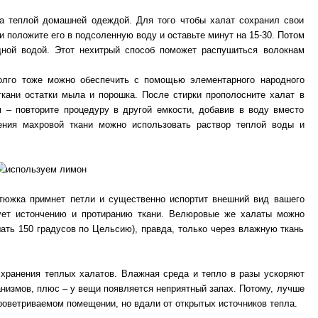
за теплой домашней одеждой. Для того чтобы халат сохранил свои
и положите его в подсоленную воду и оставьте минут на 15-30. Потом
дной водой. Этот нехитрый способ поможет распушиться волокнам
олго тоже можно обеспечить с помощью элементарного народного
ткани остатки мыла и порошка. После стирки прополосните халат в
м – повторите процедуру в другой емкости, добавив в воду вместо
ения махровой ткани можно использовать раствор теплой воды и
Утюжка примнет петли и существенно испортит внешний вид вашего
вует истончению и протиранию ткани. Велюровые же халаты можно
ать 150 градусов по Цельсию), правда, только через влажную ткань
 хранения теплых халатов. Влажная среда и тепло в разы ускоряют
низмов, плюс – у вещи появляется неприятный запах. Потому, лучше
роветриваемом помещении, но вдали от открытых источников тепла.