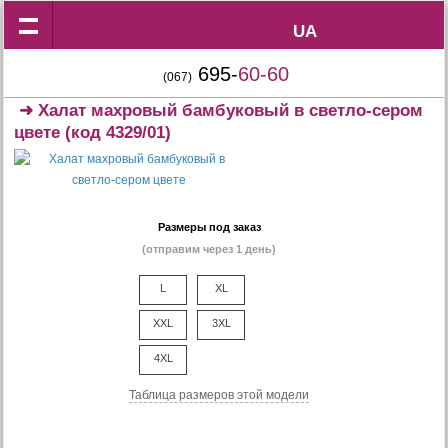
UA
UA
695-
60-60
(067)
➜
Халат махровый бамбуковый в светло-сером
цвете
(код 4329/01)
Размеры под заказ
(отправим через 1 день)
L
XL
XXL
3XL
4XL
Таблица размеров этой модели