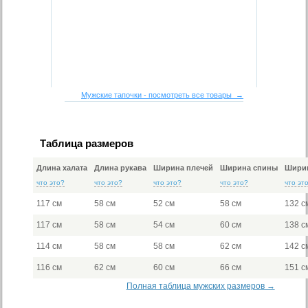
Мужские тапочки - посмотреть все товары →
Таблица размеров
Длина халата
Длина рукава
Ширина плечей
Ширина спины
Ширин
что это?
что это?
что это?
что это?
что эт
117 см
58 см
52 см
58 см
132 с
117 см
58 см
54 см
60 см
138 с
114 см
58 см
58 см
62 см
142 с
116 см
62 см
60 см
66 см
151 с
Полная таблица мужских размеров →