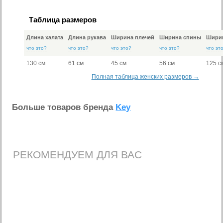
Таблица размеров
Длина халата
Длина рукава
Ширина плечей
Ширина спины
Ширин
что это?
что это?
что это?
что это?
что эт
130 см
61 см
45 см
56 см
125 с
Полная таблица женских размеров →
Больше товаров бренда
Key
РЕКОМЕНДУЕМ ДЛЯ ВАС