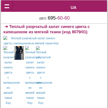
UA
UA
695-
60-60
(067)
➜
Теплый узорчатый халат синего цвета с
капюшоном из мягкой ткани
(код 8079/01)